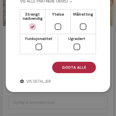
VIS ALLE PARTNERE
(1695) →
Strengt
Ytelse
Målretting
nødvendig
Bli medlem gratis!
Funksjonalitet
Ugradert
Mann
Kvinne
GODTA ALLE
VIS DETALJER