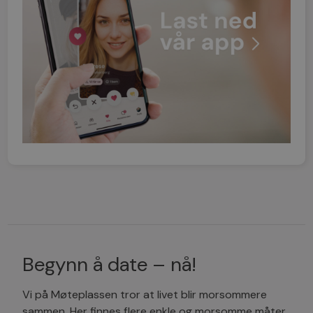
Begynn å date – nå!
Vi på Møteplassen tror at livet blir morsommere
sammen. Her finnes flere enkle og morsomme måter