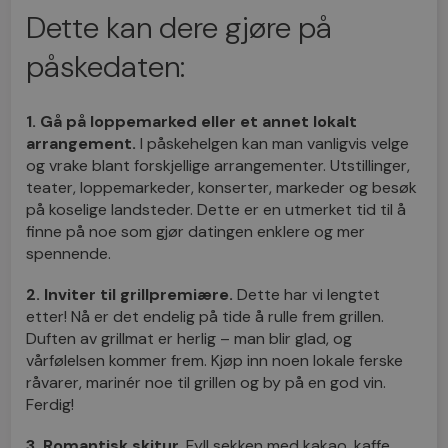
Dette kan dere gjøre på
påskedaten:
1. Gå på loppemarked eller et annet lokalt
arrangement.
I påskehelgen kan man vanligvis velge
og vrake blant forskjellige arrangementer. Utstillinger,
teater, loppemarkeder, konserter, markeder og besøk
på koselige landsteder. Dette er en utmerket tid til å
finne på noe som gjør datingen enklere og mer
spennende.
2. Inviter til grillpremiære.
Dette har vi lengtet
etter! Nå er det endelig på tide å rulle frem grillen.
Duften av grillmat er herlig – man blir glad, og
vårfølelsen kommer frem. Kjøp inn noen lokale ferske
råvarer, marinér noe til grillen og by på en god vin.
Ferdig!
3. Romantisk skitur.
Fyll sekken med kakao, kaffe,