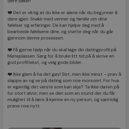
dere søker!
❤️
Det er viktig at du ikke er alene når du begynner å
date igjen. Snakk med venner og familie om dine
følelser og erfaringer. De kan hjelpe deg med å
bearbeide følelsene dine, og støtte deg når du går
gjennom denne prosessen.
❤️
Få gjerne hjelp når du skal lage din datingprofil på
Møteplassen. Sørg for å bruke litt tid på å skrive en
god profiltekst, og velg gode bilder.
❤️
Ikke glem å ha det gøy! Sist, men ikke minst – prøv å
slappe av og se på dating som noe morsomt. For hva
er egentlig det verste som kan skje? Ta ikke daten på
for stort alvor, men se den som en stund der du får
mulighet til å lære å kjenne en ny person, og samtidig
prøve noe nytt.