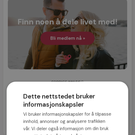
Finn noen å dele livet med!
Bli medlem nå »
FORRIGE INNLEGG
Slik makser du dine datingsjanser denne våren
Dette nettstedet bruker
informasjonskapsler
NESTE INNLEGG
8 av 10 single vil date på Valentinsdagen
Vi bruker informasjonskapsler for å tilpasse
innhold, annonser og analysere trafikken
vår. Vi deler også informasjon om din bruk