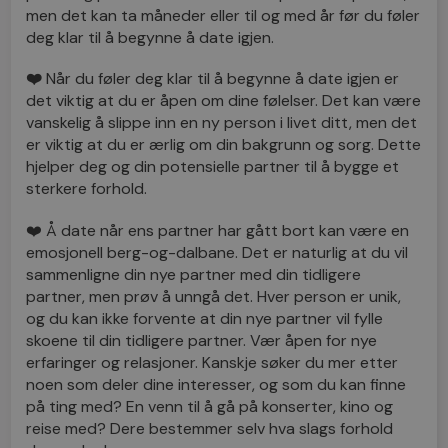
men det kan ta måneder eller til og med år før du føler
deg klar til å begynne å date igjen.
❤️
Når du føler deg klar til å begynne å date igjen er
det viktig at du er åpen om dine følelser. Det kan være
vanskelig å slippe inn en ny person i livet ditt, men det
er viktig at du er ærlig om din bakgrunn og sorg. Dette
hjelper deg og din potensielle partner til å bygge et
sterkere forhold.
❤️ Å date når ens partner har gått bort kan være en
emosjonell berg-og-dalbane. Det er naturlig at du vil
sammenligne din nye partner med din tidligere
partner, men prøv å unngå det. Hver person er unik,
og du kan ikke forvente at din nye partner vil fylle
skoene til din tidligere partner. Vær åpen for nye
erfaringer og relasjoner. Kanskje søker du mer etter
noen som deler dine interesser, og som du kan finne
på ting med? En venn til å gå på konserter, kino og
reise med? Dere bestemmer selv hva slags forhold