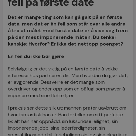
feil på første date
Det er mange ting som kan gå galt på en første
date, men det er én feil som står over alle andre:
å tro at målet med første date er å vise seg frem
på den mest imponerende måten. Du tenker
kanskje: Hvorfor? Er ikke det nettopp poenget?
En feil du ikke bør gjøre
Selvfølgelig er det viktig på en første date å vekke
interesse hos partneren din. Men hvordan du gjør det,
er avgjørende. Dessverre er det mange som
overdriver og ender opp som en påfugl som prøver å
imponere med sine flotte fjær.
I praksis ser dette slik ut: mannen prater uavbrutt om
hvor fantastisk han er. Han forteller om sitt perfekte
liv: alt han har oppnådd, sin luksuriøse leilighet, sin
imponerende jobb, sine lederferdigheter, sin
spesialtilpassede bil, ferieboligen sin, og sine eksotiske