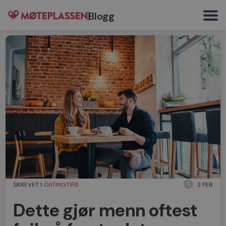
Blogg
SKREVET I:
DATINGTIPS
3 FEB
Dette gjør menn oftest