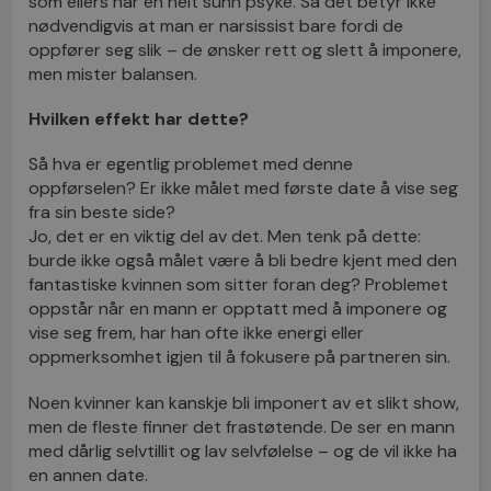
som ellers har en helt sunn psyke. Så det betyr ikke
nødvendigvis at man er narsissist bare fordi de
oppfører seg slik – de ønsker rett og slett å imponere,
men mister balansen.
Hvilken effekt har dette?
Så hva er egentlig problemet med denne
oppførselen? Er ikke målet med første date å vise seg
fra sin beste side?
Jo, det er en viktig del av det. Men tenk på dette:
burde ikke også målet være å bli bedre kjent med den
fantastiske kvinnen som sitter foran deg? Problemet
oppstår når en mann er opptatt med å imponere og
vise seg frem, har han ofte ikke energi eller
oppmerksomhet igjen til å fokusere på partneren sin.
Noen kvinner kan kanskje bli imponert av et slikt show,
men de fleste finner det frastøtende. De ser en mann
med dårlig selvtillit og lav selvfølelse – og de vil ikke ha
en annen date.