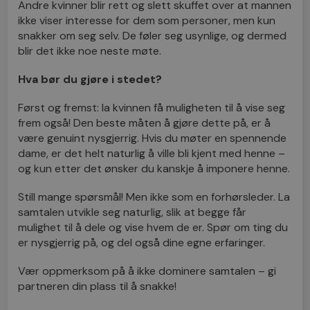
Andre kvinner blir rett og slett skuffet over at mannen
ikke viser interesse for dem som personer, men kun
snakker om seg selv. De føler seg usynlige, og dermed
blir det ikke noe neste møte.
Hva bør du gjøre i stedet?
Først og fremst: la kvinnen få muligheten til å vise seg
frem også! Den beste måten å gjøre dette på, er å
være genuint nysgjerrig. Hvis du møter en spennende
dame, er det helt naturlig å ville bli kjent med henne –
og kun etter det ønsker du kanskje å imponere henne.
Still mange spørsmål! Men ikke som en forhørsleder. La
samtalen utvikle seg naturlig, slik at begge får
mulighet til å dele og vise hvem de er. Spør om ting du
er nysgjerrig på, og del også dine egne erfaringer.
Vær oppmerksom på å ikke dominere samtalen – gi
partneren din plass til å snakke!