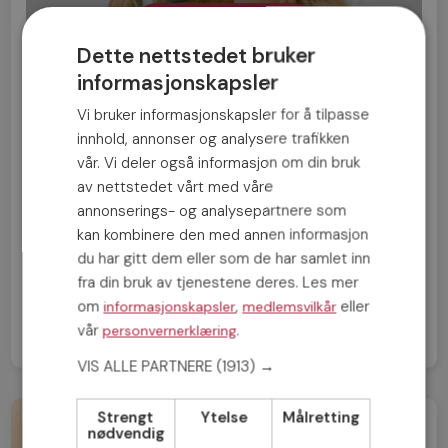
Bli medlem
Dette nettstedet bruker
informasjonskapsler
Vi bruker informasjonskapsler for å tilpasse
innhold, annonser og analysere trafikken
vår. Vi deler også informasjon om din bruk
FORRIGE INNLEGG
av nettstedet vårt med våre
6 grunner til at du ikke finner en partner – og
annonserings- og analysepartnere som
hvorfor det ikke handler om utseendet ditt
kan kombinere den med annen informasjon
du har gitt dem eller som de har samlet inn
NESTE INNLEGG
fra din bruk av tjenestene deres. Les mer
Slik lykkes du med et avstandsforhold
om
,
eller
informasjonskapsler
medlemsvilkår
vår
.
personvernerklæring
VIS ALLE PARTNERE
(1913) →
Strengt
Ytelse
Målretting
nødvendig