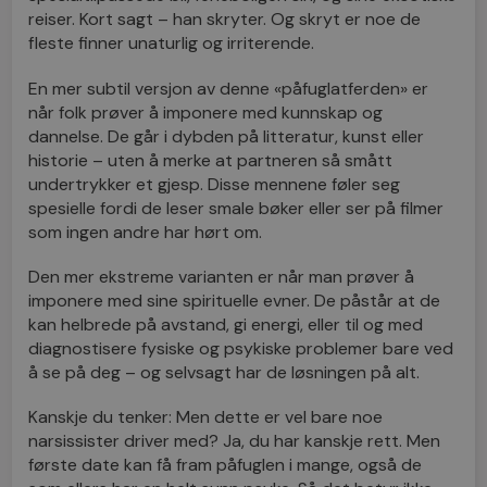
reiser. Kort sagt – han skryter. Og skryt er noe de
fleste finner unaturlig og irriterende.
En mer subtil versjon av denne «påfuglatferden» er
når folk prøver å imponere med kunnskap og
dannelse. De går i dybden på litteratur, kunst eller
historie – uten å merke at partneren så smått
undertrykker et gjesp. Disse mennene føler seg
spesielle fordi de leser smale bøker eller ser på filmer
som ingen andre har hørt om.
Den mer ekstreme varianten er når man prøver å
imponere med sine spirituelle evner. De påstår at de
kan helbrede på avstand, gi energi, eller til og med
diagnostisere fysiske og psykiske problemer bare ved
å se på deg – og selvsagt har de løsningen på alt.
Kanskje du tenker: Men dette er vel bare noe
narsissister driver med? Ja, du har kanskje rett. Men
første date kan få fram påfuglen i mange, også de