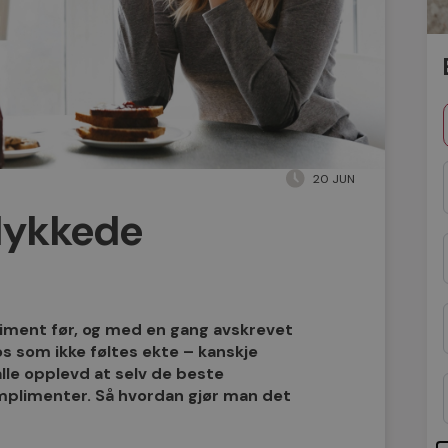
20 JUN
llykkede
pliment før, og med en gang avskrevet
os som ikke føltes ekte – kanskje
alle opplevd at selv de beste
komplimenter. Så hvordan gjør man det