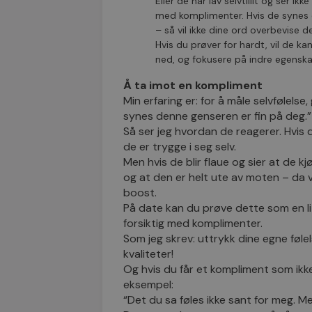
Eller de har lav selvtillit og ser ik
med komplimenter. Hvis de synes d
– så vil ikke dine ord overbevise 
Hvis du prøver for hardt, vil de k
ned, og fokusere på indre egenska
Å ta imot en kompliment
Min erfaring er: for å måle selvfølels
synes denne genseren er fin på deg.”
Så ser jeg hvordan de reagerer. Hvis de
de er trygge i seg selv.
Men hvis de blir flaue og sier at de 
og at den er helt ute av moten – da ve
boost.
På date kan du prøve dette som en li
forsiktig med komplimenter.
Som jeg skrev: uttrykk dine egne føle
kvaliteter!
Og hvis du får et kompliment som ikke 
eksempel:
“Det du sa føles ikke sant for meg. Men