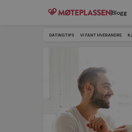
Blogg
DATINGTIPS
VI FANT HVERANDRE
K
SINGELEVENT
MATCHING
TIL MØT