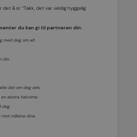
 det å si: “Takk, det var veldig hyggelig
nter du kan gi til partneren din:
ig med deg om alt.
n din.
elte det om deg selv.
 en ekstra halvtime.
d deg.
r mot målene dine.