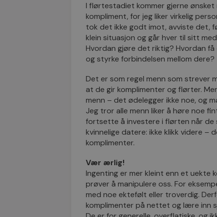
I flørtestadiet kommer gjerne ønsket nat
kompliment, for jeg liker virkelig per
tok det ikke godt imot, avviste det, føl
klein situasjon og går hver til sitt med 
Hvordan gjøre det riktig? Hvordan få
og styrke forbindelsen mellom dere?
Det er som regel menn som strever me
at de gir komplimenter og flørter. Me
menn – det ødelegger ikke noe, og man
Jeg tror alle menn liker å høre noe fin
fortsette å investere i flørten når de
kvinnelige datere: ikke klikk videre –
komplimenter.
Vær ærlig!
Ingenting er mer kleint enn et uekte
prøver å manipulere oss. For eksemp
med noe ektefølt eller troverdig. Derf
komplimenter på nettet og lære inn s
De er for generelle, overflatiske, og ik