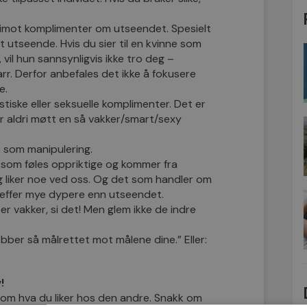
 imot komplimenter om utseendet. Spesielt
 utseende. Hvis du sier til en kvinne som
, vil hun sannsynligvis ikke tro deg –
arr. Derfor anbefales det ikke å fokusere
e.
tiske eller seksuelle komplimenter. Det er
ar aldri møtt en så vakker/smart/sexy
 som manipulering.
 som føles oppriktige og kommer fra
lig liker noe ved oss. Og det som handler om
reffer mye dypere enn utseendet.
er vakker, si det! Men glem ikke de indre
obber så målrettet mot målene dine.” Eller:
!
 om hva du liker hos den andre. Snakk om