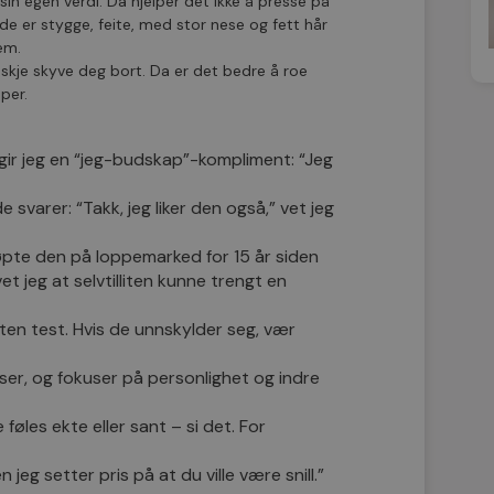
ke sin egen verdi. Da hjelper det ikke å presse på
e er stygge, feite, med stor nese og fett hår
dem.
anskje skyve deg bort. Da er det bedre å roe
per.
e, gir jeg en “jeg-budskap”-kompliment: “Jeg
 svarer: “Takk, jeg liker den også,” vet jeg
kjøpte den på loppemarked for 15 år siden
t jeg at selvtilliten kunne trengt en
ten test. Hvis de unnskylder seg, vær
lser, og fokuser på personlighet og indre
føles ekte eller sant – si det. For
 jeg setter pris på at du ville være snill.”