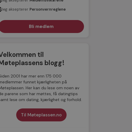
Jeg aksepterer
Medlemsvilkårene
Jeg aksepterer
Personvernreglene
Velkommen til
Møteplassens blogg!
Siden 2001 har mer enn 175 000
medlemmer funnet kjærligheten på
Møteplassen. Her kan du lese om noen av
de parene som har møttes, få datingtips
samt lese om dating, kjærlighet og forhold.
Til Møteplassen.no