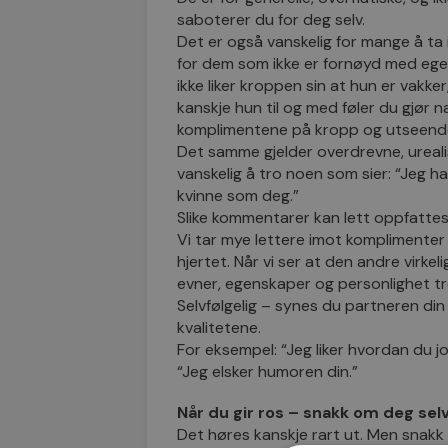
saboterer du for deg selv.
Det er også vanskelig for mange å ta
for dem som ikke er fornøyd med eget
ikke liker kroppen sin at hun er vakker
kanskje hun til og med føler du gjør n
komplimentene på kropp og utseend
Det samme gjelder overdrevne, urealis
vanskelig å tro noen som sier: “Jeg h
kvinne som deg.”
Slike kommentarer kan lett oppfattes
Vi tar mye lettere imot komplimenter
hjertet. Når vi ser at den andre virke
evner, egenskaper og personlighet t
Selvfølgelig – synes du partneren din 
kvalitetene.
For eksempel: “Jeg liker hvordan du j
“Jeg elsker humoren din.”
Når du gir ros – snakk om deg selv
Det høres kanskje rart ut. Men snakk