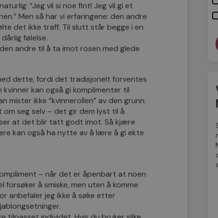
urlig: “Jeg vil si noe fint! Jeg vil gi et
sonen.” Men så har vi erfaringene: den andre
te det ikke traff. Til slutt står begge i en
dårlig følelse.
 den andre til å ta imot rosen med glede
d dette, fordi det tradisjonelt forventes
n kvinner kan også gi komplimenter til
 mister ikke “kvinnerollen” av den grunn.
t om seg selv – det gir dem lyst til å
 ser at det blir tatt godt imot. Så kjære
 dere kan også ha nytte av å lære å gi ekte
 kompliment – når det er åpenbart at noen
el forsøker å smiske, men uten å komme
or anbefaler jeg ikke å søke etter
jablongsetninger.
ke tilpasset individet. Hvis du bruker slike,