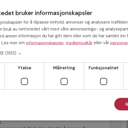
terer, setter pris på bestemte egenskaper.
er det vanskelig å motsi.
tedet bruker informasjonskapsler
umoren din, utholdenheten din” enn at du
Du er pen.” Det er dommer over meg, selv
jonskapsler for å tilpasse innhold, annonser og analysere trafikken
 enig. Men hvis du sier du liker noe ved meg
in bruk av nettstedet vårt med våre annonserings- og analysepar
g ikke bestride.
 annen informasjon du har gitt dem eller som de har samlet inn f
lsen din! Her er noen eksempler:
s. Les mer om
,
eller vår
informasjonskapsler
medlemsvilkår
personve
krev til meg i kveld.”
ERE
(1913) →
.”
Ytelse
Målretting
Funksjonalitet
iment og den andre tydelig blir utilpass,
. Kanskje de ikke er enig i det du sa. Det
G
et ikke ekte – det kan føles som manipulasjon.
 din kjenner seg ikke igjen – selvbildet matcher
tt…