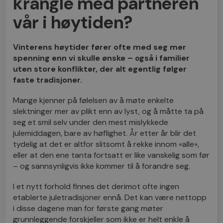
krangle med partneren
vår i høytiden?
Vinterens høytider fører ofte med seg mer
spenning enn vi skulle ønske – også i familier
uten store konflikter, der alt egentlig følger
faste tradisjoner.
Mange kjenner på følelsen av å møte enkelte
slektninger mer av plikt enn av lyst, og å måtte ta på
seg et smil selv under den mest mislykkede
julemiddagen, bare av høflighet. År etter år blir det
tydelig at det er altfor slitsomt å rekke innom «alle»,
eller at den ene tanta fortsatt er like vanskelig som før
– og sannsynligvis ikke kommer til å forandre seg.
I et nytt forhold finnes det derimot ofte ingen
etablerte juletradisjoner ennå. Det kan være nettopp
i disse dagene man for første gang møter
grunnleggende forskjeller som ikke er helt enkle å