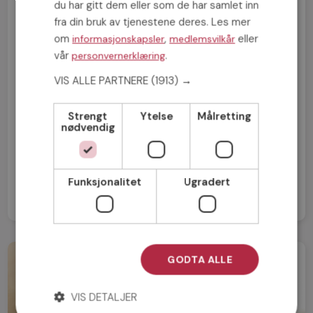
du har gitt dem eller som de har samlet inn
fra din bruk av tjenestene deres. Les mer
om
,
eller
informasjonskapsler
medlemsvilkår
vår
.
personvernerklæring
VIS ALLE PARTNERE
(1913) →
FORRIGE INNLEGG
Hva gjør profilen din kjedelig og uinteressant?
Strengt
Ytelse
Målretting
nødvendig
NESTE INNLEGG
Hvor er alle de normale kvinnene og mennene?
Funksjonalitet
Ugradert
GODTA ALLE
VIS DETALJER