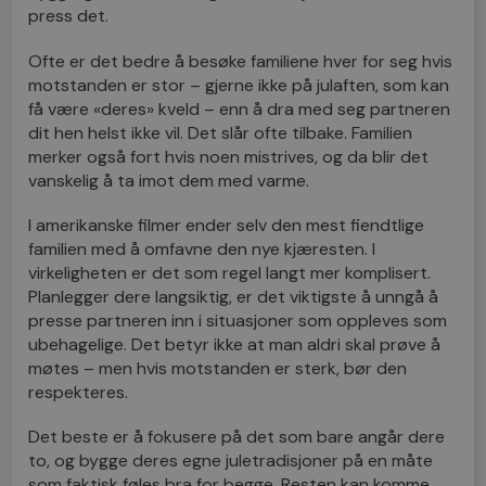
press det.
Ofte er det bedre å besøke familiene hver for seg hvis
motstanden er stor – gjerne ikke på julaften, som kan
få være «deres» kveld – enn å dra med seg partneren
dit hen helst ikke vil. Det slår ofte tilbake. Familien
merker også fort hvis noen mistrives, og da blir det
vanskelig å ta imot dem med varme.
I amerikanske filmer ender selv den mest fiendtlige
familien med å omfavne den nye kjæresten. I
virkeligheten er det som regel langt mer komplisert.
Planlegger dere langsiktig, er det viktigste å unngå å
presse partneren inn i situasjoner som oppleves som
ubehagelige. Det betyr ikke at man aldri skal prøve å
møtes – men hvis motstanden er sterk,
bør den
respekteres
.
Det beste er å fokusere på det som bare angår dere
to, og bygge deres egne juletradisjoner på en måte
som faktisk føles bra for begge. Resten kan komme