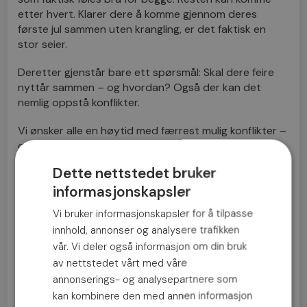
etter hvert. Klarer dere å komme gjennom deres
første jul sammen uten krangling, er det faktisk en
stor seier.
Deretter gjenstår bare ett spørsmål: Skal dere feire
nyttår sammen – og hvordan? Også der kan det
nemlig oppstå konflikter.
Vi ønsker alle en høytid med færrest mulig konflikter –
og der det ikke lar seg gjøre, gode verktøy for å
håndtere dem på en sunn måte.
Dette nettstedet bruker
informasjonskapsler
Vi bruker informasjonskapsler for å tilpasse
innhold, annonser og analysere trafikken
vår. Vi deler også informasjon om din bruk
Fin din date hoss oss!
av nettstedet vårt med våre
annonserings- og analysepartnere som
kan kombinere den med annen informasjon
Bli medlem