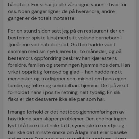
håndtere. For vi har jo
alle våre
egne vaner – hver for
oss. Noen ganger ligner de på hverandre, andre
ganger er de totalt motsatte.
For en stund siden satt jeg på en restaurant der en
bestemor spiste lunsj med sitt voksne barnebarn i
tjueårene ved nabobordet. Gutten hadde vært
sammen med sin nye kjæreste i to måneder, og på
bestemors oppfordring beskrev han kjærestens
foreldre, familien og stemningen hjemme hos dem. Han
virket oppriktig fornøyd og glad – han hadde møtt
mennesker og tradisjoner som minnet om hans egen
familie, og følte seg umiddelbart hjemme. Det påvirket
forholdet hans i positiv retning, helt tydelig. En slik
flaks er det dessverre ikke alle par som har.
I mange forhold er det nettopp gjennomføringen av
høytidene som skaper problemer. Den ene har ingen
lyst til å feire i det hele tatt, synes juletre er styr og
har ikke det minste ønske om å lage mat eller besøke