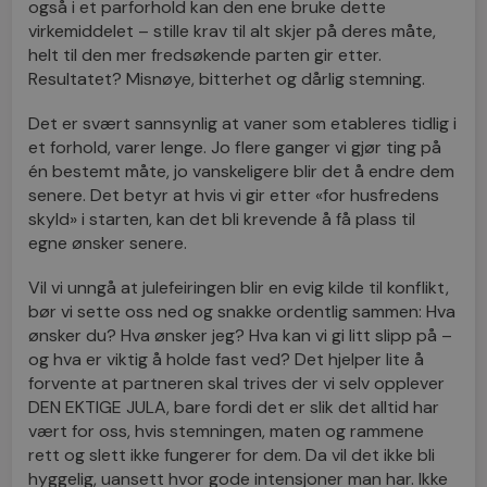
også i et parforhold kan den ene bruke dette
virkemiddelet – stille krav til alt skjer på deres måte,
helt til den mer fredsøkende parten gir etter.
Resultatet? Misnøye, bitterhet og dårlig stemning.
Det er svært sannsynlig at vaner som etableres tidlig i
et forhold, varer lenge. Jo flere ganger vi gjør ting på
én bestemt måte, jo vanskeligere blir det å endre dem
senere. Det betyr at hvis vi gir etter «for husfredens
skyld» i starten, kan det bli krevende å få plass til
egne ønsker senere.
Vil vi unngå at julefeiringen blir en evig kilde til konflikt,
bør vi sette oss ned og snakke ordentlig sammen: Hva
ønsker du? Hva ønsker jeg? Hva kan vi gi litt slipp på –
og hva er viktig å holde fast ved? Det hjelper lite å
forvente at partneren skal trives der vi selv opplever
DEN EKTIGE JULA, bare fordi det er slik det alltid har
vært for oss, hvis stemningen, maten og rammene
rett og slett ikke fungerer for dem. Da vil det ikke bli
hyggelig, uansett hvor gode intensjoner man har. Ikke