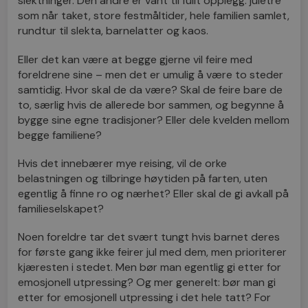
slektninger. Den andre er vant til fullt opplegg: juletre
som når taket, store festmåltider, hele familien samlet,
rundtur til slekta, barnelatter og kaos.
Eller det kan være at begge gjerne vil feire med
foreldrene sine – men det er umulig å være to steder
samtidig. Hvor skal de da være? Skal de feire bare de
to,
særlig
hvis de allerede bor sammen, og begynne å
bygge sine egne tradisjoner? Eller dele kvelden mellom
begge familiene?
Hvis det innebærer mye reising, vil de orke
belastningen og tilbringe høytiden på farten, uten
egentlig å finne ro og nærhet? Eller skal de gi avkall på
familieselskapet?
Noen foreldre tar det svært tungt hvis barnet deres
for første gang ikke feirer jul med dem, men prioriterer
kjæresten
i stedet
. Men bør man egentlig gi etter for
emosjonell utpressing? Og mer generelt: bør man gi
etter for emosjonell utpressing i det hele tatt? For