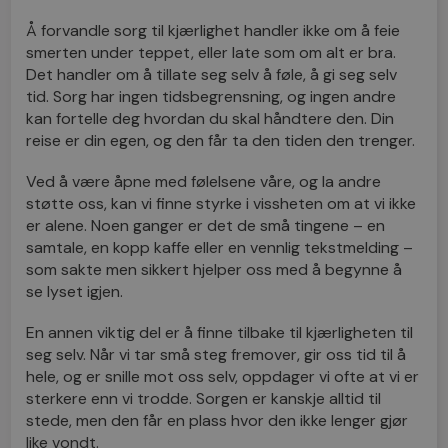
Å forvandle sorg til kjærlighet handler ikke om å feie
smerten under teppet, eller late som om alt er bra.
Det handler om å tillate seg selv å føle, å gi seg selv
tid. Sorg har ingen tidsbegrensning, og ingen andre
kan fortelle deg hvordan du skal håndtere den. Din
reise er din egen, og den får ta den tiden den trenger.
Ved å være åpne med følelsene våre, og la andre
støtte oss, kan vi finne styrke i vissheten om at vi ikke
er alene. Noen ganger er det de små tingene – en
samtale, en kopp kaffe eller en vennlig tekstmelding –
som sakte men sikkert hjelper oss med å begynne å
se lyset igjen.
En annen viktig del er å finne tilbake til kjærligheten til
seg selv. Når vi tar små steg fremover, gir oss tid til å
hele, og er snille mot oss selv, oppdager vi ofte at vi er
sterkere enn vi trodde. Sorgen er kanskje alltid til
stede, men den får en plass hvor den ikke lenger gjør
like vondt.