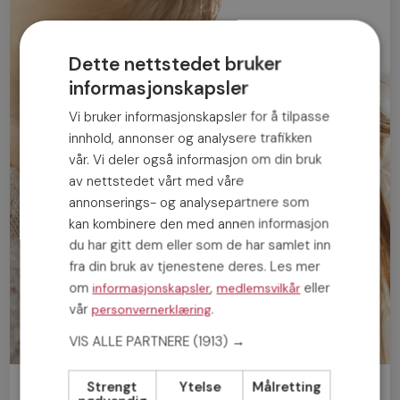
Dette nettstedet bruker
informasjonskapsler
Vi bruker informasjonskapsler for å tilpasse
innhold, annonser og analysere trafikken
vår. Vi deler også informasjon om din bruk
av nettstedet vårt med våre
annonserings- og analysepartnere som
kan kombinere den med annen informasjon
du har gitt dem eller som de har samlet inn
fra din bruk av tjenestene deres. Les mer
om
,
eller
informasjonskapsler
medlemsvilkår
vår
.
personvernerklæring
VIS ALLE PARTNERE
(1913) →
Strengt
Ytelse
Målretting
Bli medlem gratis!