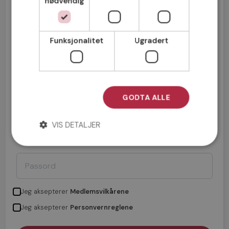
nødvendig
Mann
Kvinne
Funksjonalitet
Ugradert
GODTA ALLE
VIS DETALJER
Jeg aksepterer
Medlemsvilkårene
Jeg aksepterer
Personvernreglene