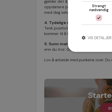
gjelder det å være aktiv når du dater
Strengt
oppdatere profilen din, og ta kontakt
nødvendig
med deg selv og dem du dater.
4. Tydelige mål:
Gjennom tydelige mål
Tenk positivt, og innse at noen gange
kommer til å forstå at reisen mot målet 
VIS DETALJER
5. Sunn mat:
Det du spiser påvirker 
enn du tror. God og sunn mat er en av d
Lov å arbeide med punkene over. Du 
Starte
Bl