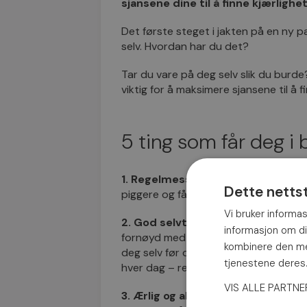
sjansene dine til å finne kjærlighe
Det første steget i jakten på en ny p
selv. Hvordan har du det?
Tar du vare på deg selv slik du burde
viktig for å maksimere sjansene til å f
5 ting som får deg i 
1. Regelmessig trening:
Gjør at du s
Dette netts
piggere og får bedre helse.
Vi bruker informas
2. God selvtillit:
For å kunne være lyk
informasjon om d
fornøyd med deg selv. Vern om tiden so
kombinere den med
deg selv før du treffer en annen. Å sty
tjenestene dere
hver dag – resten av livet.
VIS ALLE PARTN
3. Ærlig og aktiv dating:
Akkurat som