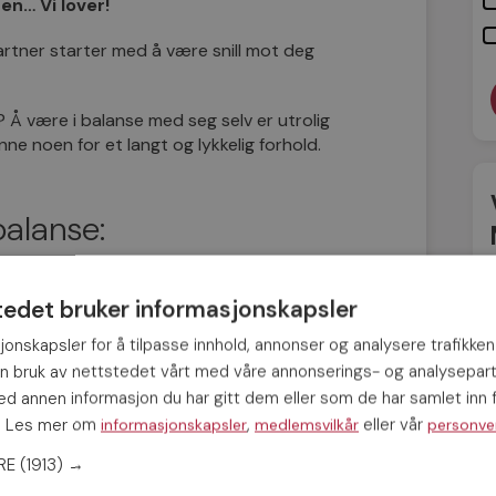
ten… Vi lover!
artner starter med å være snill mot deg
? Å være i balanse med seg selv er utrolig
inne noen for et langt og lykkelig forhold.
balanse:
over bedre, kan håndtere stress, blir
tedet bruker informasjonskapsler
jonskapsler for å tilpasse innhold, annonser og analysere trafikken
kelig i et forhold må du først være
in bruk av nettstedet vårt med våre annonserings- og analysepar
m singel – det er nå du har tid til å finne
 annen informasjon du har gitt dem eller som de har samlet inn f
rke og jobbe med selvtilliten vil hjelpe deg
s. Les mer om
,
eller vår
informasjonskapsler
medlemsvilkår
personve
ERE
(1913) →
 med alt annet du ønsker å oppnå i livet,