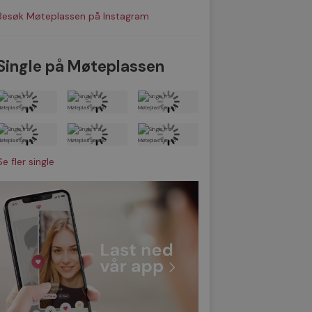
Besøk Møteplassen på Instagram
Single på Møteplassen
Se fler single