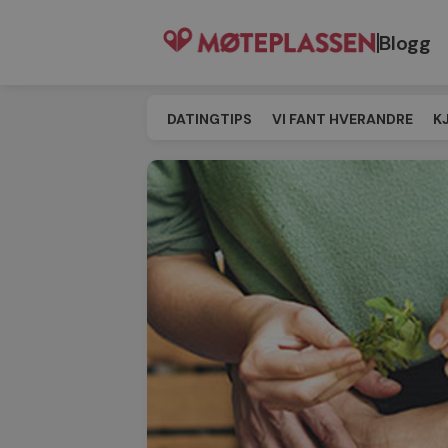
Blogg
DATINGTIPS
VI FANT HVERANDRE
K
SINGELEVENT
MATCHING
TIL MØT