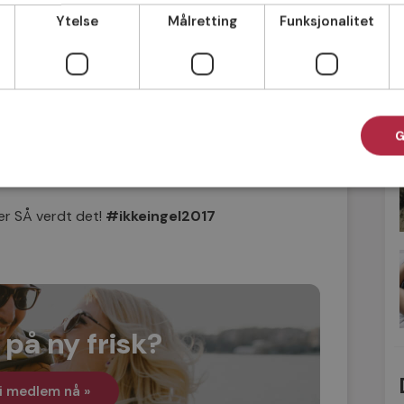
 på nett. Jobb kontinuerlig med å
Ytelse
Målretting
Funksjonalitet
 med nye single. Vær ærlig og oppriktig
 øker sjansene til å komme dit du vil.
r lar kjærligheten vente på seg. Du
var verdifullt til slutt.
G
energinivået og din generelle balanse mer
e viktigste nøklene til et liv i balanse.
er SÅ verdt det!
#ikkeingel2017
 på ny frisk?
i medlem nå »