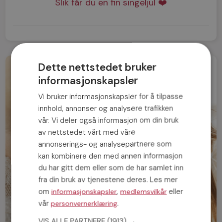
Slik får du en fin singeljul ❤️
Dette nettstedet bruker
informasjonskapsler
Vi bruker informasjonskapsler for å tilpasse
innhold, annonser og analysere trafikken
vår. Vi deler også informasjon om din bruk
av nettstedet vårt med våre
annonserings- og analysepartnere som
kan kombinere den med annen informasjon
du har gitt dem eller som de har samlet inn
fra din bruk av tjenestene deres. Les mer
om
,
eller
informasjonskapsler
medlemsvilkår
vår
.
personvernerklæring
VIS ALLE PARTNERE
(1913) →