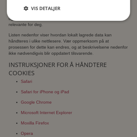
Merk:
Hvis du velger å deaktivere cookies, kan det føre til at
nettsidene våre ikke fungerer som de skal. Det kan blant
VIS DETALJER
annet føre til at du må logge inn hver gang du besøker oss,
og du kan få tilfeldige annonser i stedet for annonser som er
relevante for deg.
Listen nedenfor viser hvordan lokalt lagrede data kan
håndteres i ulike nettlesere. Vær oppmerksom på at
prosessen for dette kan endres, og at beskrivelsene nedenfor
ikke nødvendigvis blir oppdatert tilsvarende.
INSTRUKSJONER FOR Å HÅNDTERE
COOKIES
Safari
Safari for iPhone og iPad
Google Chrome
Microsoft Internet Explorer
Moxilla Firefox
Opera