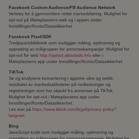
Facebook Custom Audience/FB Audience Network
Verktøy for å gjennomføre rettet markedsføring. Mulighet for
opt-out på Møteplassens web og i appen under
Innstillinger/Konto/Datasikkerhet.
Facebook Pixel/SDK
Tredjepartsbibliotek som muliggjør måling, optimering og
oppretting av målgrupper for annonsekampanjer. Mulighet for
opt-out for web
http://optout.aboutads.info
eller i
Møteplassens app under Innstillinger/Konto/Datasikkerhet.
TiKTok
Se og analysere konvertering i appene våre og webb;
resultatet av markedsaktiviteter på nedlastninger og
registreringer som har skjedd fra annonser på TikTok.
Mulighet for opt-out i Møteplassens app under
Innstillinger/Konto/Datasikkerhet.
Les mer på
https://www.tiktok.com/legal/privacy-policy?
lang=en
Bing
JavaScript-kode som muliggjør måling, optimering og
oppretting av målgrupper for annonsekampanjer. Mulighet for