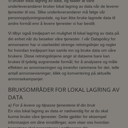
Vi bruker lokal lagring av data, og tillater at våre
underleverandører bruker lokal lagring av data når de leverer
tjenester til oss. Slike underleverandører må følge vår
personopplysningsavtale, og kan ikke bruke lagrede data til
andre formål enn å levere tjenester vi har bestilt.
Vi tilbyr også tredjepart en mulighet til lokal lagring av data på
din enhet når du besøker våre tjenester. I vår Datapolicy for
annonsører har vi utarbeidet strenge retningslinjer og regler
for hvordan tredjepart kan samle inn og bruke data om våre
brukere. Disse retningslinjene angir at dataene bare kan
brukes til tydelig avgrensede formål; for å analysere og måle
effekten av annonseringen og innenfor rammene for det, telle
antall annonsevisninger, klikk og konvertering på aktuelle
annonsekampanjer.
BRUKSOMRÅDER FOR LOKAL LAGRING AV
DATA
a) For å levere og tilpasse tjenestene til din bruk
En viss lokal lagring av data er nødvendig for at du skal
kunne bruke våre tjenester. Dette gjelder for eksempel
informasjon om dine innstillinger, som viser oss hvordan