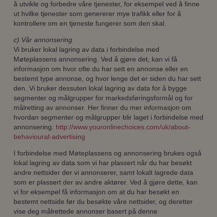
å utvikle og forbedre våre tjenester, for eksempel ved å finne
ut hvilke tjenester som genererer mye trafikk eller for å
kontrollere om en tjeneste fungerer som den skal.
c) Vår annonsering
Vi bruker lokal lagring av data i forbindelse med
Møteplassens annonsering. Ved å gjøre det, kan vi få
informasjon om hvor ofte du har sett en annonse eller en
bestemt type annonse, og hvor lenge det er siden du har sett
den. Vi bruker dessuten lokal lagring av data for å bygge
segmenter og målgrupper for markedsføringsformål og for
målretting av annonser. Her finner du mer informasjon om
hvordan segmenter og målgrupper blir laget i forbindelse med
annonsering:
http://www.youronlinechoices.com/uk/about-
behavioural-advertising
I forbindelse med Møteplassens og annonsering brukes også
lokal lagring av data som vi har plassert når du har besøkt
andre nettsider der vi annonserer, samt lokalt lagrede data
som er plassert der av andre aktører. Ved å gjøre dette, kan
vi for eksempel få informasjon om at du har besøkt en
bestemt nettside før du besøkte våre nettsider, og deretter
vise deg målrettede annonser basert på denne