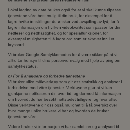
tjenestene skal presenteres i nettleseren din.
Lokal lagring av data brukes også for at vi skal kunne tilpasse
tjenestene våre best mulig til din bruk, for eksempel for å
lagre hvilke innstillinger du ønsker ved avspilling av lyd, for å
lagre informasjon om hvilken videokvalitet som passer for din
nettleser og netthastighet, og for spesialfunksjoner, for
eksempel muligheten til å lagre ord som er skrevet inn i et
kryssord.
Vi bruker Google Samtykkemodus for å være sikker på at vi
alltid tar hensyn til dine personvernvalg med hjelp av ping om
samtykkestatus.
b) For å analysere og forbedre tjenestene
Vi bruker ulike måleverktøy som gir oss statistikk og analyser i
forbindelse med våre tjenester. Verktøyene gjør at vi kan
gjenkjenne nettleseren din over tid, og dermed få informasjon
om hvorvidt du har besøkt nettstedet tidligere, og hvor ofte.
Disse verktøyene gir oss også mulighet til å få oversikt over
hvor mange unike brukere vi har og hvordan de bruker
tjenestene våre.
Videre bruker vi informasjon vi har samlet inn og analysert til