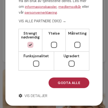
fra din bruk av tjenestene deres. Les mer
om
,
eller
informasjonskapsler
medlemsvilkår
vår
.
personvernerklæring
FORRIGE INNLEGG
VIS ALLE PARTNERE
(1913) →
Å treffe noen som har barn
Strengt
Ytelse
Målretting
nødvendig
NESTE INNLEGG
3 datingtips for deg som har mistet håpet
Funksjonalitet
Ugradert
GODTA ALLE
VIS DETALJER