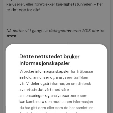
karuseller, eller foretrekker kjærlighetstunnelen – her
er det noe for alle!
Nå setter vi i gang! La datingsommeren 2018 starte!
❤❤❤
Dette nettstedet bruker
informasjonskapsler
Vi bruker informasjonskapsler for å tilpasse
Treff en herlig person å date
innhold, annonser og analysere trafikken
i sommer!
vår. Vi deler også informasjon om din bruk
av nettstedet vårt med våre
annonserings- og analysepartnere som
Bli medlem nå »
kan kombinere den med annen informasjon
du har gitt dem eller som de har samlet inn