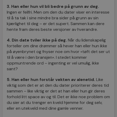
3. Han eller hun vil bli bedre på grunn av deg.
Ingen er feilfri. Men om den du dater viser en interesse
til å ta tak i sine mindre bra sider på grunn av sin
kjærlighet til deg – er det supert. Sammen kan dere
hente fram deres beste versjoner av hverandre.
4. Din date tviler ikke på deg.
Når du lidenskapelig
forteller om dine drømmer så hever han eller hun ikke
på øyenbrynet og fnyser noe om hvor «tøft det ser ut
til å være i den bransjen». I stedet kommer
oppmuntrende ord – ingenting er vel umulig, ikke
sant?
5. Han eller hun forstår vekten av alenetid.
Like
viktig som det er at den du dater prioriterer deres tid
sammen – like viktig er det at han eller hun gir deres
forhold litt space av og til. Det er ikke noe problem om
du sier at du trenger en kveld hjemme for deg selv,
eller en utekveld med dine gamle venner.