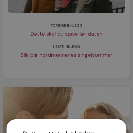
FORRIGE INNLEGG
Dette skal du spise før daten
NESTE INNLEGG
Slik blir nordmennenes singelsommer