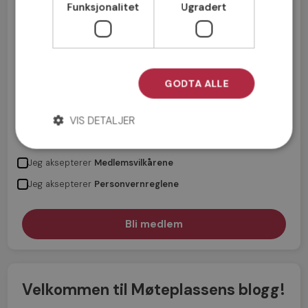
Funksjonalitet
Ugradert
GODTA ALLE
VIS DETALJER
Jeg aksepterer
Medlemsvilkårene
Jeg aksepterer
Personvernreglene
Velkommen til Møteplassens blogg!