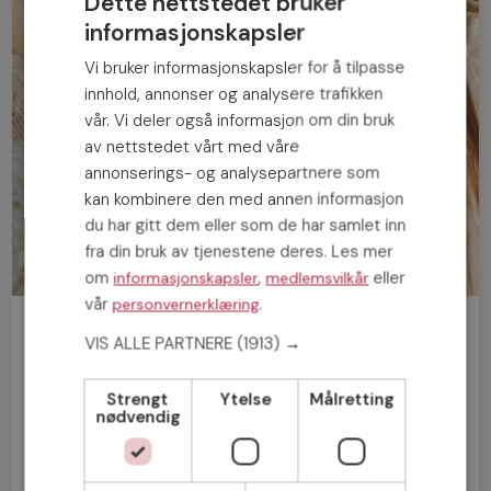
Dette nettstedet bruker
informasjonskapsler
Vi bruker informasjonskapsler for å tilpasse
innhold, annonser og analysere trafikken
vår. Vi deler også informasjon om din bruk
av nettstedet vårt med våre
annonserings- og analysepartnere som
kan kombinere den med annen informasjon
du har gitt dem eller som de har samlet inn
fra din bruk av tjenestene deres. Les mer
om
,
eller
informasjonskapsler
medlemsvilkår
vår
.
personvernerklæring
Bli medlem gratis!
VIS ALLE PARTNERE
(1913) →
Mann
Kvinne
Strengt
Ytelse
Målretting
nødvendig