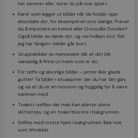
her senere» eller «lurer du på noe, spør».
Karer som legger ut bilder når de holder opp
eksotiske dyr, for eksempel en stor slange. Prøver
du å imponere en kvinne eller Crocodile Dundee?
Også bilder av døde dyr, og «se hvilken stor fisk
jeg har fanget»-bilder går bort.
Gruppebilder av mennesker slik at det blir
vanskelig å finne ut hvem som er du.
For tøffe og alvorlige bilder – jenter liker glade
gutter! Ta bilder i situasjoner der du har det gøy,
og vis at du er en morsom og hyggelig fyr å være
sammen med.
Toalett-selfies der man kan skimte ukens
skittentøy, og en toalettborste i bakgrunnen.
Selfies med rotete hjem i bakgrunnen. Ikke noe
som tiltrekker.