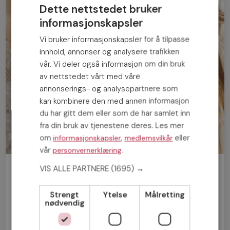
Dette nettstedet bruker
informasjonskapsler
Vi bruker informasjonskapsler for å tilpasse
innhold, annonser og analysere trafikken
vår. Vi deler også informasjon om din bruk
av nettstedet vårt med våre
annonserings- og analysepartnere som
kan kombinere den med annen informasjon
du har gitt dem eller som de har samlet inn
fra din bruk av tjenestene deres. Les mer
om
,
eller
informasjonskapsler
medlemsvilkår
vår
.
personvernerklæring
VIS ALLE PARTNERE
(1695) →
Bli medlem gratis!
Strengt
Ytelse
Målretting
Mann
Kvinne
nødvendig