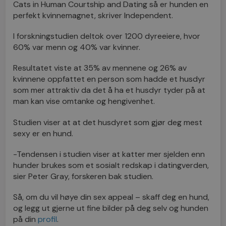
Cats in Human Courtship and Dating så er hunden en
perfekt kvinnemagnet, skriver Independent.
I forskningstudien deltok over 1200 dyreeiere, hvor
60% var menn og 40% var kvinner.
Resultatet viste at 35% av mennene og 26% av
kvinnene oppfattet en person som hadde et husdyr
som mer attraktiv da det å ha et husdyr tyder på at
man kan vise omtanke og hengivenhet.
Studien viser at at det husdyret som gjør deg mest
sexy er en hund.
-Tendensen i studien viser at katter mer sjelden enn
hunder brukes som et sosialt redskap i datingverden,
sier Peter Gray, forskeren bak studien.
Så, om du vil høye din sex appeal – skaff deg en hund,
og legg ut gjerne ut fine bilder på deg selv og hunden
på din
profil
.