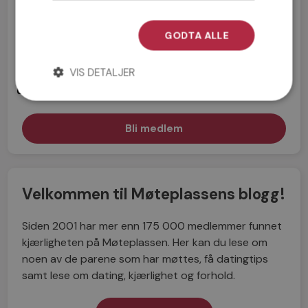
GODTA ALLE
Jeg aksepterer
Medlemsvilkårene
VIS DETALJER
Jeg aksepterer
Personvernreglene
Velkommen til Møteplassens blogg!
Siden 2001 har mer enn 175 000 medlemmer funnet
kjærligheten på Møteplassen. Her kan du lese om
noen av de parene som har møttes, få datingtips
samt lese om dating, kjærlighet og forhold.