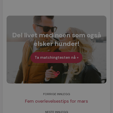
Del livet med noen som også
elsker hunder!
Ta matchingtesten nå »
FORRIGE INNLEGG
Fem overlevelsestips for mars
NESTE INNLEGG