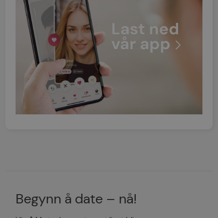
Begynn å date – nå!