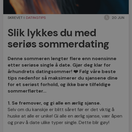
SKREVET I:
DATINGTIPS
20 JUN
Slik lykkes du med
seriøs sommerdating
Denne sommeren lengter flere enn noensinne
etter seriøse single å date. Gjør deg klar for
århundrets datingsommer!
❤️
Følg våre beste
tips nedenfor så maksimerer du sjansene dine
for et seriøst forhold, og ikke bare tilfeldige
sommerflørter…
1. Se fremover, og gi alle en ærlig sjanse.
Selv om du kanskje er blitt såret før er det viktig å
huske at alle er unike! Gi alle en ærlig sjanse, vær åpen
og prøv å date ulike typer single. Dette blir gøy!