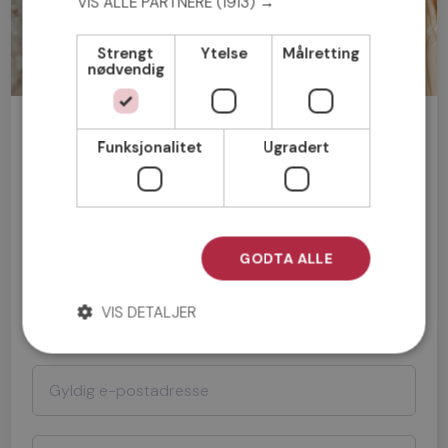
VIS ALLE PARTNERE
(1913) →
Strengt
Ytelse
Målretting
nødvendig
Bli medlem gratis!
Funksjonalitet
Ugradert
Mann
Kvinne
GODTA ALLE
VIS DETALJER