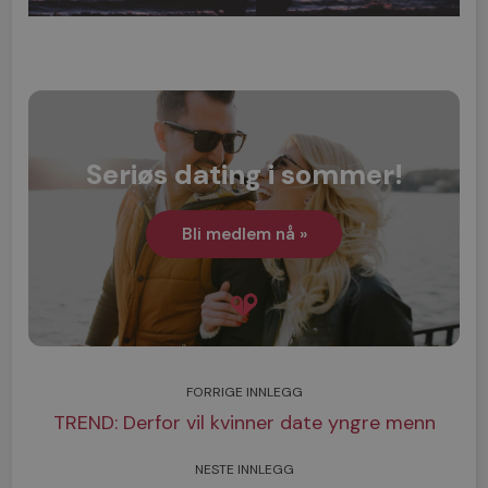
Seriøs dating i sommer!
Bli medlem nå »
FORRIGE INNLEGG
TREND: Derfor vil kvinner date yngre menn
NESTE INNLEGG