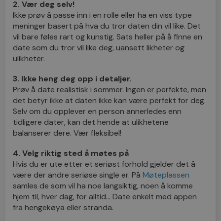
2. Vær deg selv!
Ikke prøv å passe inn i en rolle eller ha en viss type
meninger basert på hva du tror daten din vil like. Det
vil bare føles rart og kunstig. Sats heller på å finne en
date som du tror vil like deg, uansett likheter og
ulikheter.
3. Ikke heng deg opp i detaljer.
Prøv å date realistisk i sommer. Ingen er perfekte, men
det betyr ikke at daten ikke kan være perfekt for deg.
Selv om du opplever en person annerledes enn
tidligere dater, kan det hende at ulikhetene
balanserer dere. Vær fleksibel!
4. Velg riktig sted å møtes på
Hvis du er ute etter et seriøst forhold gjelder det å
være der andre seriøse single er. På
Møteplassen
samles de som vil ha noe langsiktig, noen å komme
hjem til, hver dag, for alltid… Date enkelt med appen
fra hengekøya eller stranda.