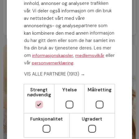
innhold, annonser og analysere trafikken
NESTE INNLEGG
vår. Vi deler også informasjon om din bruk
Skilsmissenes tid nærmer seg
av nettstedet vårt med våre
annonserings- og analysepartnere som
kan kombinere den med annen informasjon
du har gitt dem eller som de har samlet inn
fra din bruk av tjenestene deres. Les mer
om
,
eller
informasjonskapsler
medlemsvilkår
vår
.
personvernerklæring
VIS ALLE PARTNERE
(1913) →
Strengt
Ytelse
Målretting
nødvendig
Funksjonalitet
Ugradert