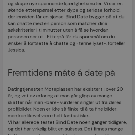
og skape nye spennende kjærlighetsmøter. Vi ser en
økende etterspørsel etter dype og seriøse forhold,
der innsiden får en sjanse. Blind Date bygger på at du
kan chatte med en person som matcher dine
søkekriterier i ti minutter uten å få se hvordan
personen ser ut… Etterpå får du spørsmål om du
ønsker å fortsette å chatte og «tenne lyset», forteller
Jessica.
Fremtidens måte å date på
Datingtjenesten Møteplassen har eksistert i over 20
år, og vet av erfaring at man går glipp av mange
skatter når man «bare» vurderer singler ut fra deres
profilbilder. Noen er ikke så flinke til å ta fine bilder,
men kan likevel være helt fantastiske…
Vi har allerede testet Blind Date noen ganger tidligere,
og det har virkelig blitt en suksess. Det finnes mange