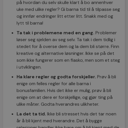
på hvordan du selv skulle klart å bo annenhver
uke med ulike regler? Gi barna tid til å tilpasse seg
og innfør endringer litt etter litt. Snakk med og
lytt til barna!
Ta tak i problemene med en gang.
Problemer
løser seg sjelden av seg selv. Ta tak i dem tidlig i
stedet for å overse dem og la dem bli større. Finn
kreative og alternative løsninger. Ikke se på det
som ikke fungerer som en fiasko, men som et steg
i utviklingen.
Ha klare regler og godta forskjeller.
Prøv å bli
enige om felles regler for alle barna i
bonusfamilien. Hvis det ikke er mulig, prøv å bli
enige om at dere er forskjellige, og gjør ting på
ulike måter. Godta hverandres ulikheter.
La det ta tid.
Ikke bli stresset hvis det tar noen
år å bli kjent med hverandre. Det å bygge
relasjoner handler ikke bare om å bli kjent med de