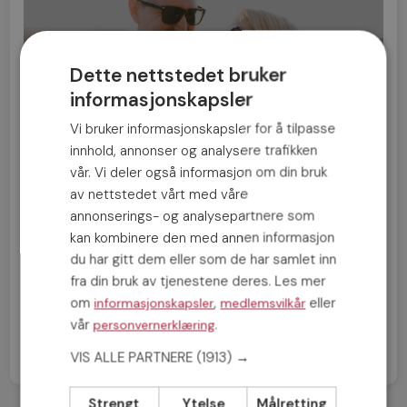
Finn noen å dele livet med!
Dette nettstedet bruker
Bli medlem nå »
informasjonskapsler
Vi bruker informasjonskapsler for å tilpasse
innhold, annonser og analysere trafikken
vår. Vi deler også informasjon om din bruk
av nettstedet vårt med våre
annonserings- og analysepartnere som
FORRIGE INNLEGG
kan kombinere den med annen informasjon
5 spennende desemberdater
du har gitt dem eller som de har samlet inn
fra din bruk av tjenestene deres. Les mer
NESTE INNLEGG
om
,
eller
informasjonskapsler
medlemsvilkår
Tips til en vellykket restaurantdate
vår
.
personvernerklæring
VIS ALLE PARTNERE
(1913) →
Strengt
Ytelse
Målretting