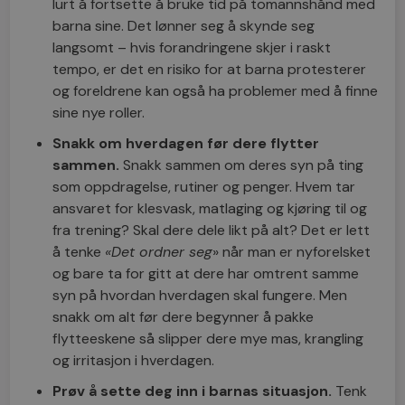
lurt å fortsette å bruke tid på tomannshånd med
barna sine. Det lønner seg å skynde seg
langsomt – hvis forandringene skjer i raskt
tempo, er det en risiko for at barna protesterer
og foreldrene kan også ha problemer med å finne
sine nye roller.
Snakk om hverdagen før dere flytter
sammen.
Snakk sammen om deres syn på ting
som oppdragelse, rutiner og penger. Hvem tar
ansvaret for klesvask, matlaging og kjøring til og
fra trening? Skal dere dele likt på alt? Det er lett
å tenke
«Det ordner seg
» når man er nyforelsket
og bare ta for gitt at dere har omtrent samme
syn på hvordan hverdagen skal fungere. Men
snakk om alt før dere begynner å pakke
flytteeskene så slipper dere mye mas, krangling
og irritasjon i hverdagen.
Prøv å sette deg inn i barnas situasjon.
Tenk