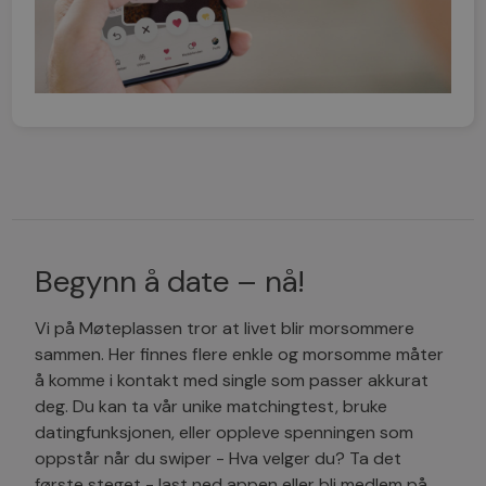
Begynn å date – nå!
Vi på Møteplassen tror at livet blir morsommere
sammen. Her finnes flere enkle og morsomme måter
å komme i kontakt med single som passer akkurat
deg. Du kan ta vår unike matchingtest, bruke
datingfunksjonen, eller oppleve spenningen som
oppstår når du swiper - Hva velger du? Ta det
første steget - last ned appen eller bli medlem på