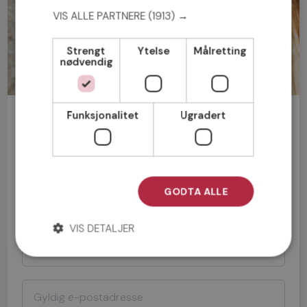
VIS ALLE PARTNERE
(1913) →
Strengt
Ytelse
Målretting
nødvendig
Bli medlem gratis!
Funksjonalitet
Ugradert
Mann
Kvinne
GODTA ALLE
VIS DETALJER