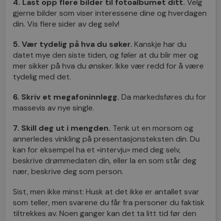
4. Last opp flere bilder til fotoalbumet ditt.
Velg
gjerne bilder som viser interessene dine og hverdagen
din. Vis flere sider av deg selv!
5. Vær tydelig på hva du søker.
Kanskje har du
datet mye den siste tiden, og føler at du blir mer og
mer sikker på hva du ønsker. Ikke vær redd for å være
tydelig med det.
6. Skriv et megafoninnlegg.
Da markedsføres du for
massevis av nye single.
7. Skill deg ut i mengden.
Tenk ut en morsom og
annerledes vinkling på presentasjonsteksten din. Du
kan for eksempel ha et «intervju» med deg selv,
beskrive drømmedaten din, eller la en som står deg
nær, beskrive deg som person.
Sist, men ikke minst: Husk at det ikke er antallet svar
som teller, men svarene du får fra personer du faktisk
tiltrekkes av. Noen ganger kan det ta litt tid før den