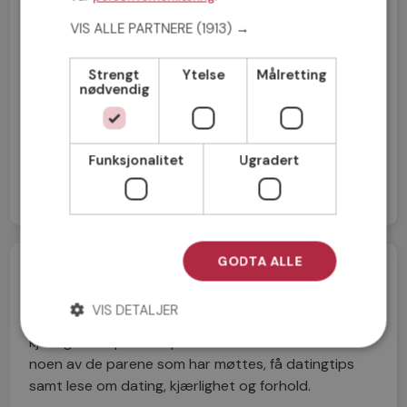
VIS ALLE PARTNERE
(1913) →
Strengt
Ytelse
Målretting
nødvendig
Jeg aksepterer
Medlemsvilkårene
Jeg aksepterer
Personvernreglene
Funksjonalitet
Ugradert
GODTA ALLE
Velkommen til Møteplassens blogg!
VIS DETALJER
Siden 2001 har mer enn 175 000 medlemmer funnet
kjærligheten på Møteplassen. Her kan du lese om
noen av de parene som har møttes, få datingtips
samt lese om dating, kjærlighet og forhold.