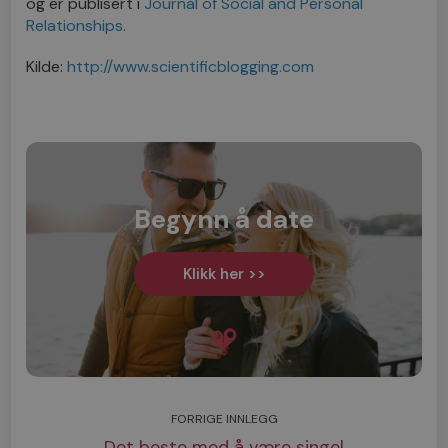
og er publisert i
Journal of Social and Personal
Relationships.
Kilde:
http://www.scientificblogging.com
Begynn å date
Klikk her >>
FORRIGE INNLEGG
Det beste med å være singel