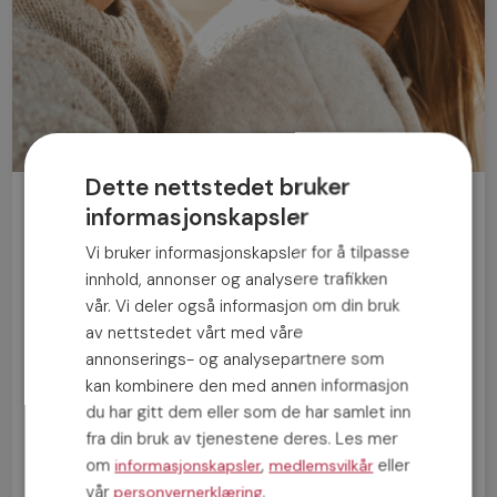
Dette nettstedet bruker
Bli medlem gratis!
informasjonskapsler
Vi bruker informasjonskapsler for å tilpasse
Mann
Kvinne
innhold, annonser og analysere trafikken
vår. Vi deler også informasjon om din bruk
av nettstedet vårt med våre
annonserings- og analysepartnere som
kan kombinere den med annen informasjon
du har gitt dem eller som de har samlet inn
fra din bruk av tjenestene deres. Les mer
om
,
eller
informasjonskapsler
medlemsvilkår
vår
.
personvernerklæring