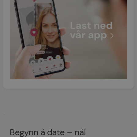
Begynn å date – nå!