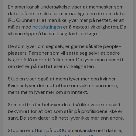
En amerikansk undersøkelse viser at mennesker som
dater på nettet ikke er mer uærlige enn de som dater
IRL. Grunnen til at man ikke lyver mer på nettet, er at
målet med
nettdatingen
er å møtes i virkeligheten. Da
vil man slippe å ha satt seg fast i en løgn.
De som lyver om seg selv, er gjerne såkalte people-
pleasers. Personer som vil sette seg selv i et bedre
lys, for å få andre til å like dem. Da lyver man uansett
om det er på nettet eller i virkeligheten.
Studien viser også at menn lyver mer enn kvinner.
Kvinner lyver derimot oftere om vekten enn menn,
mens menn lyver mer om sin inntekt.
Som nettdater behøver du altså ikke være spesielt
bekymret for at det som står på profilsidene ikke er
sant. De som dater på nett lyver ikke mer enn andre.
Studien er utført på 5000 amerikanske nettdatere,