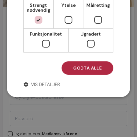
Strengt
Ytelse
Målretting
nødvendig
Bli medlem gratis!
Funksjonalitet
Ugradert
Mann
Kvinne
GODTA ALLE
VIS DETALJER
Jeg aksepterer
Medlemsvilkårene