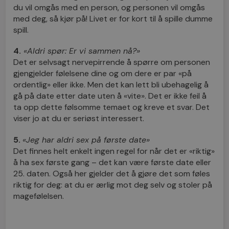
du vil omgås med en person, og personen vil omgås
med deg, så kjør på! Livet er for kort til å spille dumme
spill.
4.
«Aldri spør: Er vi sammen nå?»
Det er selvsagt nervepirrende å spørre om personen
gjengjelder følelsene dine og om dere er par «på
ordentlig» eller ikke. Men det kan lett bli ubehagelig å
gå på date etter date uten å «vite». Det er ikke feil å
ta opp dette følsomme temaet og kreve et svar. Det
viser jo at du er seriøst interessert.
5.
«Jeg har aldri sex på første date»
Det finnes helt enkelt ingen regel for når det er «riktig»
å ha sex første gang – det kan være første date eller
25. daten. Også her gjelder det å gjøre det som føles
riktig for deg: at du er ærlig mot deg selv og stoler på
magefølelsen.