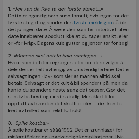
1.
«Jeg kan da ikke ta det første steget….»
Dette er egentlig bare sunn fornuft; hvis ingen tar det
første steget og sender den
første meldingen
så blir
det jo ingen date. Å være den som tar initiativet til en
date innebærer absolutt ikke at du taper ansikt, eller
er «for ivrig». Dagens kule gutter og jenter tar for seg!
2.
«Mannen skal betale hele regningen …»
Hvem som betaler regningen, eller om dere velger å
dele den, er helt avhengig av omstendighetene. Det er
selvsagt ingen «lov» som sier at mannen alltid skal
betale. Selvsagt er det kult å bli spandert på, men da
kan jo du spandere neste gang det passer. Gjør det
som føles best og mest naturlig. Men ikke bli for
opptatt av hvordan det skal fordeles – det kan ta
livet av hvilket som helst forhold!
3.
«Spille kostbar»
Å spille kostbar er sååå 1992. Det er grunnlaget for
misforståelser og unødvendige komplikasjoner. Hvis