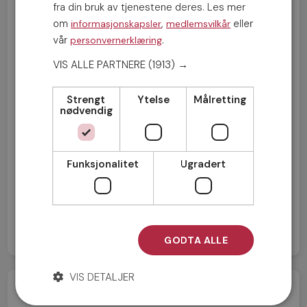
fra din bruk av tjenestene deres. Les mer
om
,
eller
informasjonskapsler
medlemsvilkår
vår
.
personvernerklæring
VIS ALLE PARTNERE
(1913) →
Strengt
Ytelse
Målretting
nødvendig
Funksjonalitet
Ugradert
Jeg aksepterer
Medlemsvilkårene
Jeg aksepterer
Personvernreglene
GODTA ALLE
VIS DETALJER
Velkommen til Møteplassens blogg!