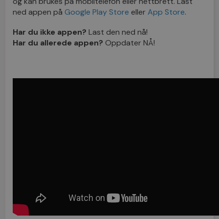
og kan brukes på mobiltelefon eller nettbrett. Last
ned appen på
Google Play Store
eller
App Store
.
Har du ikke appen?
Last den ned nå!
Har du allerede appen?
Oppdater NÅ!