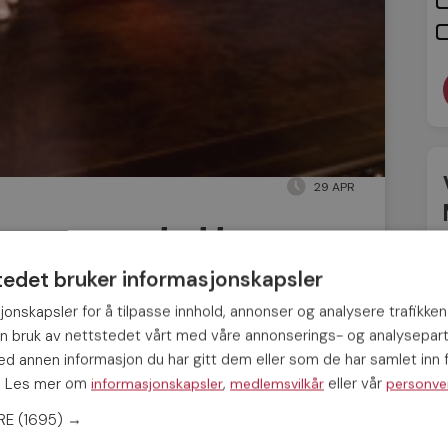
29 APR
erne opptatte
tedet bruker informasjonskapsler
jonskapsler for å tilpasse innhold, annonser og analysere trafikken
in bruk av nettstedet vårt med våre annonserings- og analysepar
ed ring på fingeren lokke til seg flere
nge kvinner foretrekker menn som allerede
 annen informasjon du har gitt dem eller som de har samlet inn f
 er godkjent av andre kvinner. Uansett om du
s. Les mer om
,
eller vår
informasjonskapsler
medlemsvilkår
personve
 Madeleines fremtidige make, bør du altså
ERE
(1695) →
etter opptatte menn.