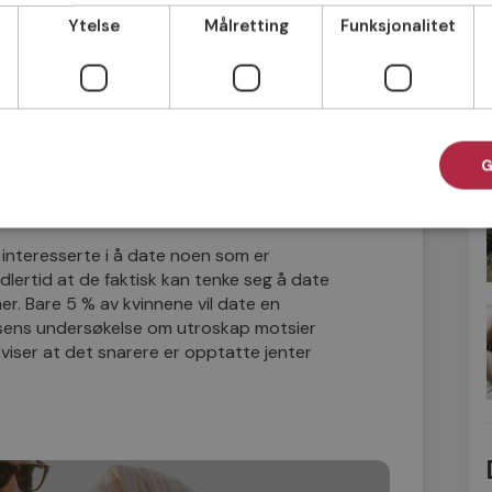
som en utfordring. Hvis man lykkes i å
Ytelse
Målretting
Funksjonalitet
m en gevinst som styrker selvtilliten.
m er forbudt, noe som kanskje øker
er utroskap. Det er f.eks. betydelig
ner. Men er det like vanlig at man vil date
G
på Møteplassen om de kan tenke seg å
d.
r interesserte i å date noen som er
dlertid at de faktisk kan tenke seg å date
er. Bare 5 % av kvinnene vil date en
ssens undersøkelse om utroskap motsier
iser at det snarere er opptatte jenter