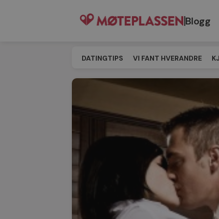
Blogg
DATINGTIPS
VI FANT HVERANDRE
K
SINGELEVENT
MATCHING
TIL MØT