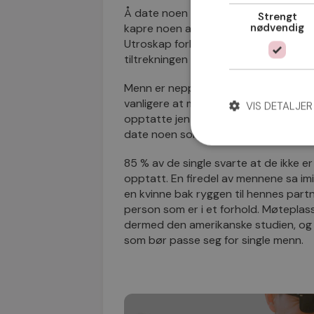
Å date noen som er opptatt ses ofte 
Strengt
nødvendig
kapre noen andres partner, ses det so
Utroskap forbindes også med noe so
tiltrekningen ytterligere.
Menn er neppe uskyldige når det gjeld
vanligere at menn er utro mot sin part
VIS DETALJER
opptatte jenter?
Vi spurte de single
date noen som allerede er i et forhol
85 % av de single svarte at de ikke e
opptatt. En firedel av mennene sa imi
en kvinne bak ryggen til hennes partn
person som er i et forhold. Møtepla
dermed den amerikanske studien, og v
som bør passe seg for single menn.