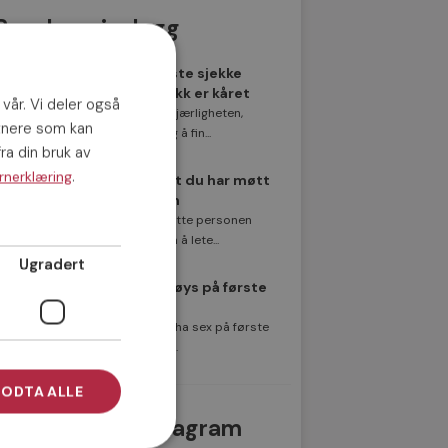
Populære innlegg
Norges beste sjekke
sjekkereplikk er kåret
 vår. Vi deler også
På jakt etter kjærligheten,
tnere som kan
men vanskelig å fin...
ra din bruk av
.
rnerklæring
8 tegn på at du har møtt
rett person
Å finne den rette personen
kan føles som å lete...
Ugradert
Hoppe til køys på første
date?
Er det greit å ha sex på første
date, eller ikk...
ODTA ALLE
Det siste fra Instagram