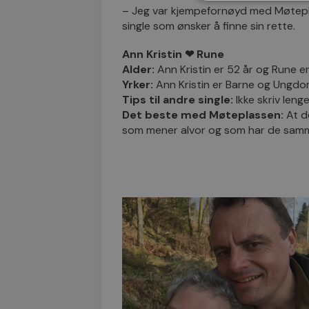
– Jeg var kjempefornøyd med Møtepla
single som ønsker å finne sin rette.
Ann Kristin ❤ Rune
Alder:
Ann Kristin er 52 år og Rune er
Yrker:
Ann Kristin er Barne og Ungdo
Tips til andre single:
Ikke skriv leng
Det beste med Møteplassen:
At d
som mener alvor og som har de sam