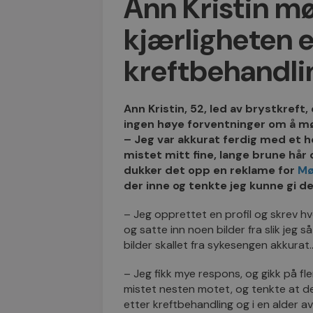
Ann Kristin m
kjærligheten e
kreftbehandli
Ann Kristin, 52, led av brystkref
ingen høye forventninger om å mø
– Jeg var akkurat ferdig med et h
mistet mitt fine, lange brune hår o
dukker det opp en reklame for
Mø
der inne og tenkte jeg kunne gi de
– Jeg opprettet en profil og skrev hv
og satte inn noen bilder fra slik jeg så
bilder skallet fra sykesengen akkurat
– Jeg fikk mye respons, og gikk på fle
mistet nesten motet, og tenkte at de
etter kreftbehandling og i en alder a