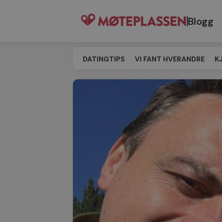
Blogg
DATINGTIPS
VI FANT HVERANDRE
K
SINGELEVENT
MATCHING
TIL MØT