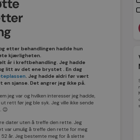
øtte
tter
ng
t, og etter behandlingen hadde hun
te kjærligheten.
elt år i kreftbehandling. Jeg hadde
g litt av det ene brystet . En dag
teplassen
. Jeg hadde aldri før vært
t en sjanse. Det angrer jeg ikke på.
em jeg var og hvilken interesser jeg hadde,
 ut rett før jeg ble syk. Jeg ville ikke sende
… 😉
re dater uten å treffe den rette. Jeg
t var umulig å treffe den rette for meg
v 52 år. Jeg bestemte meg for å slette