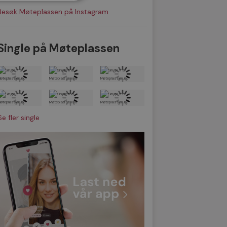
Besøk Møteplassen på Instagram
Single på Møteplassen
Se fler single