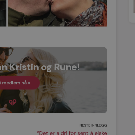
n Kristin og Rune!
i medlem nå »
NESTE INNLEGG
”Det er aldri for sent å elske