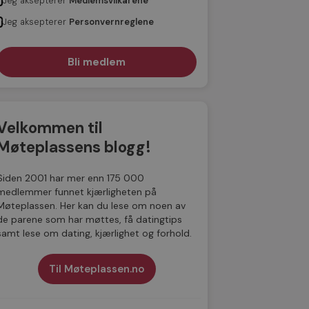
Jeg aksepterer
Medlemsvilkårene
Jeg aksepterer
Personvernreglene
Velkommen til
Møteplassens blogg!
Siden 2001 har mer enn 175 000
medlemmer funnet kjærligheten på
Møteplassen. Her kan du lese om noen av
de parene som har møttes, få datingtips
samt lese om dating, kjærlighet og forhold.
Til Møteplassen.no