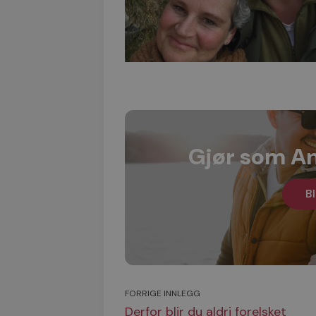
Gjør som An
Bl
FORRIGE INNLEGG
Derfor blir du aldri forelsket