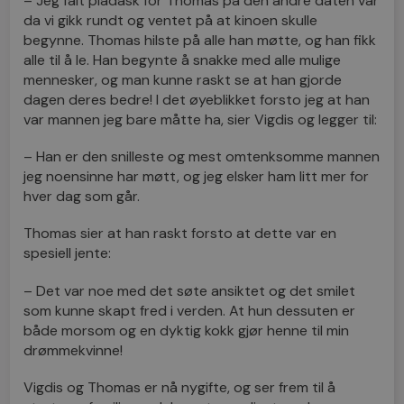
– Jeg falt pladask for Thomas på den andre daten vår
da vi gikk rundt og ventet på at kinoen skulle
begynne. Thomas hilste på alle han møtte, og han fikk
alle til å le. Han begynte å snakke med alle mulige
mennesker, og man kunne raskt se at han gjorde
dagen deres bedre! I det øyeblikket forsto jeg at han
var mannen jeg bare måtte ha, sier Vigdis og legger til:
– Han er den snilleste og mest omtenksomme mannen
jeg noensinne har møtt, og jeg elsker ham litt mer for
hver dag som går.
Thomas sier at han raskt forsto at dette var en
spesiell jente:
– Det var noe med det søte ansiktet og det smilet
som kunne skapt fred i verden. At hun dessuten er
både morsom og en dyktig kokk gjør henne til min
drømmekvinne!
Vigdis og Thomas er nå nygifte, og ser frem til å