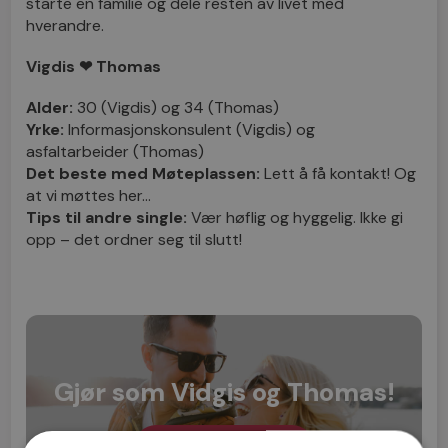
starte en familie og dele resten av livet med
hverandre.
Vigdis ❤ Thomas
Alder:
30 (Vigdis) og 34 (Thomas)
Yrke:
Informasjonskonsulent (Vigdis) og
asfaltarbeider (Thomas)
Det beste med Møteplassen:
Lett å få kontakt! Og
at vi møttes her…
Tips til andre single:
Vær høflig og hyggelig. Ikke gi
opp – det ordner seg til slutt!
Gjør som Vidgis og Thomas!
Bli medlem nå »