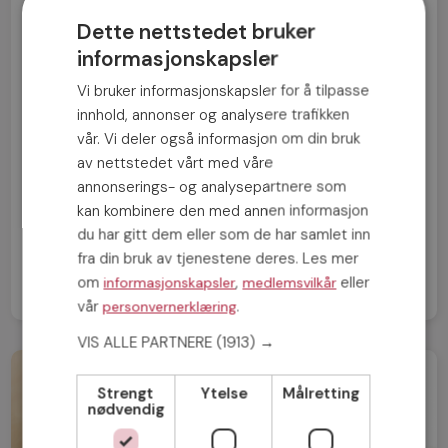
Dette nettstedet bruker
informasjonskapsler
Vi bruker informasjonskapsler for å tilpasse
innhold, annonser og analysere trafikken
vår. Vi deler også informasjon om din bruk
FORRIGE INNLEGG
av nettstedet vårt med våre
Nei takk til surpomper!
annonserings- og analysepartnere som
kan kombinere den med annen informasjon
NESTE INNLEGG
du har gitt dem eller som de har samlet inn
Ditt bidrag er livsviktig!
fra din bruk av tjenestene deres. Les mer
om
,
eller
informasjonskapsler
medlemsvilkår
vår
.
personvernerklæring
VIS ALLE PARTNERE
(1913) →
Strengt
Ytelse
Målretting
nødvendig