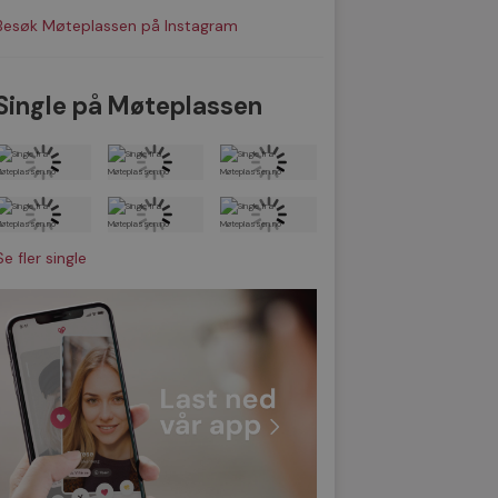
Besøk Møteplassen på Instagram
Single på Møteplassen
Se fler single