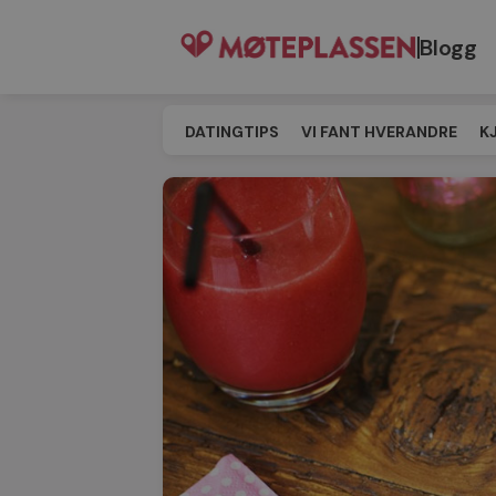
Blogg
DATINGTIPS
VI FANT HVERANDRE
K
SINGELEVENT
MATCHING
TIL MØT