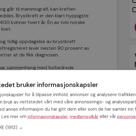
og går til mammografi, kan kreften
reddes. Brystkreft er den klart hyppigste
00 kvinner hvert år. Én av tolv norske
livet.
og tidlig oppdagelse av brystkreft
 Kreftregisteret lever nesten 90 prosent av
 etter at de fikk diagnosen.
r, har sammenheng med forbedrede
 tillegg til tidligere diagnose grunnet
bbet mye med bevissthet hos kvinner, slik
tedet bruker informasjonskapsler
 går man til legen tidligere.
jonskapsler for å tilpasse innhold, annonser og analysere trafikken
in bruk av nettstedet vårt med våre annonserings- og analysepar
 annen informasjon du har gitt dem eller som de har samlet inn f
s. Les mer om
,
eller vår
informasjonskapsler
medlemsvilkår
personve
ERE
(1913) →