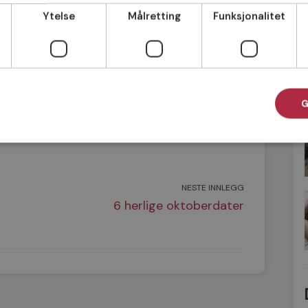
Ytelse
Målretting
Funksjonalitet
G
NESTE INNLEGG
6 herlige oktoberdater