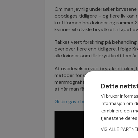
Om man jevnlig undersøker brystene 
oppdages tidligere – og flere liv kan 
kreftformen hos kvinner og rammer 34
kvinner vil utvikle brystkreft i løpet av 
Takket vært forskning på behandling 
overlever flere enn tidligere. I følge
alle kvinner som får brystkreft fem år
At overlevelsen ved brystkreft øke
metoder for utredning og behandling, i
mammografiscreening. Det er også jo
Dette netts
at når man får en forandring i brystet,
Vi bruker informas
Gi din gave her>>>
informasjon om d
kombinere den med
tjenestene dere
VIS ALLE PARTN