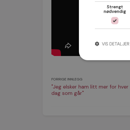
Strengt
nødvendig
VIS DETALJER
FORRIGE INNLEGG
"Jeg elsker ham litt mer for hver
dag som går"