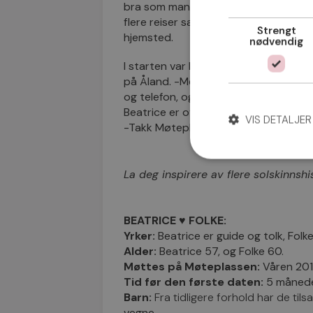
bra som man bare kan håpe på. I dag e
flere reiser sammen samt masse hyg
Strengt
hjemsted.
nødvendig
I starten var Beatrice skeptisk til d
på Åland. -Men det har gått over all f
og telefon, og møtes så ofte vi bare k
Beatrice er overbevist om at Folke er h
VIS DETALJER
-Takk Møteplassen, uten dere hadde vi
La deg inspirere av flere
solskinnshi
BEATRICE ♥ FOLKE:
Yrker:
Beatrice er guide og tolk, Folke
Alder:
Beatrice 57, og Folke 60.
Møttes på Møteplassen:
Våren 201
Tid før den første daten:
5 måneder
Barn:
Fra tidligere forhold har de ti
vegne.