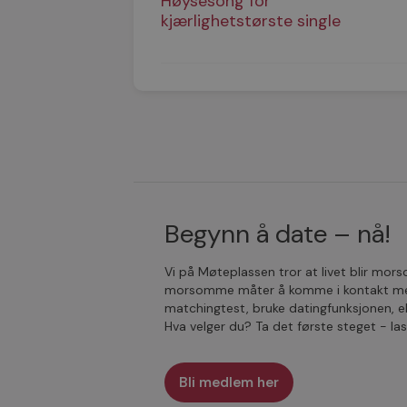
Høysesong for
kjærlighetstørste single
Begynn å date – nå!
Vi på Møteplassen tror at livet blir mo
morsomme måter å komme i kontakt med 
matchingtest, bruke datingfunksjonen, e
Hva velger du? Ta det første steget - l
Bli medlem her