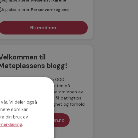
Jeg aksepterer
Medlemsvilkårene
Jeg aksepterer
Personvernreglene
Velkommen til
Møteplassens blogg!
Siden 2001 har mer enn 175 000
medlemmer funnet kjærligheten på
Møteplassen. Her kan du lese om noen av
de parene som har møttes, få datingtips
 vår. Vi deler også
samt lese om dating, kjærlighet og forhold.
tnere som kan
ra din bruk av
Til Møteplassen.no
.
rnerklæring