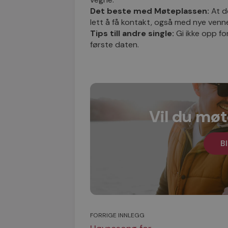
Det beste med Møteplassen:
At de
lett å få kontakt, også med nye venne
Tips till andre single:
Gi ikke opp fo
første daten.
Vil du møt
Bl
FORRIGE INNLEGG