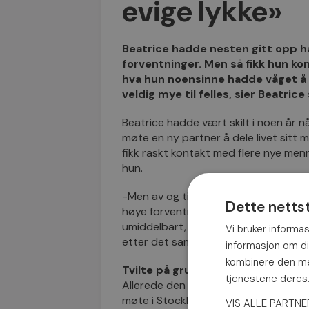
evige lykke»
Beatrice hadde nesten gitt opp h
forventninger. Men så fikk hun ko
hva hun noensinne hadde våget å t
veldig mye til felles, sier Beatrice
Beatrice hadde vært skilt i noen år n
møte en ny partner å dele livet sitt
fikk raskt kontakt med flere nye men
hun.
-Men av og til følte jeg at håpet ove
Dette netts
høye forventninger. Men når jeg fikk 
umiddelbart, og det var herlig å få k
Vi bruker informas
etter det samme som meg – en partner
informasjon om d
kombinere den med
Tvilte på grunn av avstanden
tjenestene dere
Allerede den første daten var spesiell
møte i Stockholms botaniske hage, Be
VIS ALLE PARTN