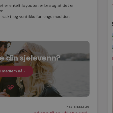
t er enkelt, layouten er bra og at det er
r.
r raskt, og vent ikke for lenge med den
e din sjelevenn?
i medlem nå »
NESTE INNLEGG