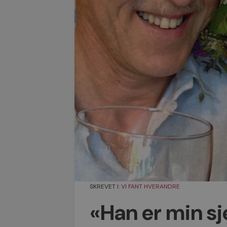
SKREVET I:
VI FANT HVERANDRE
«Han er min s