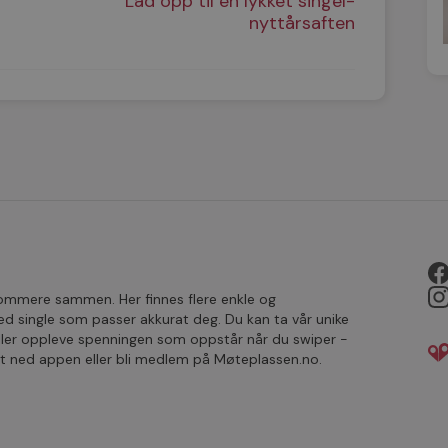
Lad opp til en lykket singel-
nyttårsaften
rsommere sammen. Her finnes flere enkle og
single som passer akkurat deg. Du kan ta vår unike
ller oppleve spenningen som oppstår når du swiper -
ast ned appen eller bli medlem på Møteplassen.no.