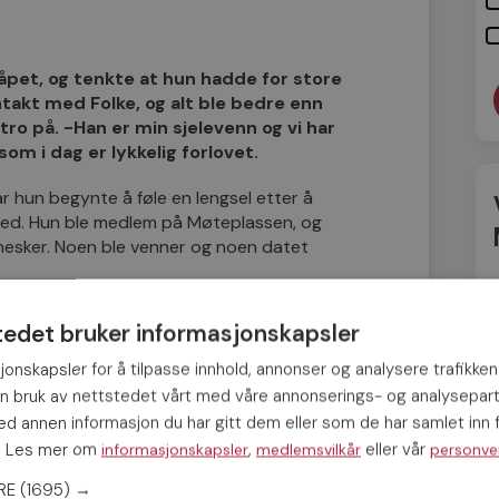
åpet, og tenkte at hun hadde for store
ntakt med Folke, og alt ble bedre enn
ro på. -Han er min sjelevenn og vi har
 som i dag er lykkelig forlovet.
år hun begynte å føle en lengsel etter å
 med. Hun ble medlem på Møteplassen, og
nesker. Noen ble venner og noen datet
rga meg, og jeg tenkte at jeg hadde for
tedet bruker informasjonskapsler
kontakt med Folke fant vi tonen
ontakt med en mann som virkelig var på jakt
jonskapsler for å tilpasse innhold, annonser og analysere trafikken
 for resten av livet.
in bruk av nettstedet vårt med våre annonserings- og analysepar
 annen informasjon du har gitt dem eller som de har samlet inn f
s. Les mer om
,
eller vår
informasjonskapsler
medlemsvilkår
personve
 – Beatrice inviterte med seg Folke til et
rgianska trädgården. Alt føltes sånn der
ERE
(1695) →