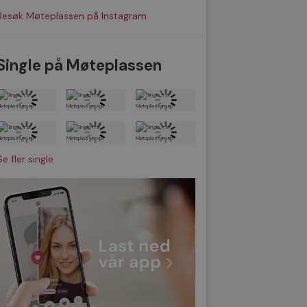
Besøk Møteplassen på Instagram
Single på Møteplassen
Se fler single