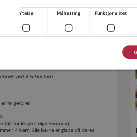
r de lykkelig forlovet og har rukket å ta
ge og kos på hverandres respektive
Ytelse
Målretting
Funksjonalitet
et faktum at hun bodde i Stockholm og Folke
orventning, vi har daglig kontakt via mail
an, sier hun.
ennes sjelevenn, og sin store lykke i livet.
G
 aldri fått kontakt, avslutter Beatrice.
storier ved å klikke
her
!
 er fergefører.
3.
 (alt for lenge i følge Beatrice).
lsammen
4 barn. Alle barna er glade på deres