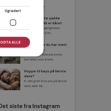
Populære innlegg
Ugradert
Norges beste sjekke
sjekkereplikk er kåret
På jakt etter kjærligheten,
men vanskelig å fin...
ODTA ALLE
8 tegn på at du har møtt
rett person
Å finne den rette personen
kan føles som å lete...
Hoppe til køys på første
date?
Er det greit å ha sex på første
date, eller ikk...
Det siste fra Instagram