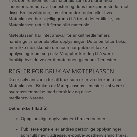
Hvis det fremkommer at materiale som du bidrar med
innenfor rammen av Tjenesten og dens funksjoner strider mot
disse Brukervilkårene, lov eller andre regler, eller hvis
Møteplassen har skjellig grunn til å tro at det er tilfelle, har
Møteplassen rett til å fjerne slikt materiale.
Møteplassen har intet ansvar for enkeltmedlemmers
handlinger, materiale eller opplysninger. Dette omfatter f.eks.
men ikke utelukkende om noen har publisert falske
opplysninger om seg selv. Vi oppfordrer deg til å være
forsiktig hvis du velger å møte noen gjennom Tjenesten.
REGLER FOR BRUK AV MØTEPLASSEN
Du er selv ansvarlig for all bruk som skjer via din konto hos
Møteplassen. Bruken av Møteplassens tjenester skal være i
overensstemmelse med norsk lov og disse
medlemsvilkårene.
Det er ikke tillatt å:
Oppgi uriktige opplysninger i brukerkontoen
Publisere egne eller andres personlige opplysninger
som fullt navn, adresse, e-post/e-posthenvisning (f.eks.