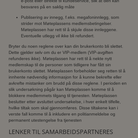
e-post eller direkte til kundeservice, slik at den kan
besvares på en saklig måte
Publisering av innegg, f.eks. megafoninnlegg, som
strider mot Møteplassens medlemsbetingelser.
Møteplassen har rett til å skjule disse innleggene.
Eventuelle utlegg vil ikke bli refundert.
Bryter du noen reglene over kan din brukerkonto bli slettet.
Dette gjelder selv om du er VIP-medlem (VIP-avgiften
refunderes ikke). Møteplassen har rett til å nekte nytt
medlemskap til de personer som tidligere har fått sin
brukerkonto slettet. Møteplassen forbeholder seg retten til å
innhente nødvendig informasjon for å kunne bekrefte eller
avkrefte mistanker om brudd på disse reglene. I perioden en
slik undersøkning pågår kan Møteplassen komme til å
blokkere medlemmets tilgang til tjenesten. Møteplassen
beslutter etter avsluttet undersøkelse, i hver enkelt tilfelle,
hvilke tiltak som skal gjennomføres. Disse tiltakene kan i
verste fall komme til å inkludere en politianmeldelse og
permanent utestengelse fra tjenesten
LENKER TIL SAMARBEIDSPARTNERES