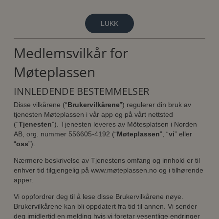
LUKK
Medlemsvilkår for
Møteplassen
INNLEDENDE BESTEMMELSER
Disse vilkårene (“
Brukervilkårene
”) regulerer din bruk av
tjenesten Møteplassen i vår app og på vårt nettsted
(“
Tjenesten
”). Tjenesten leveres av Mötesplatsen i Norden
AB, org. nummer 556605-4192 (“
Møteplassen
”, “
vi
” eller
“
oss
”).
Nærmere beskrivelse av Tjenestens omfang og innhold er til
enhver tid tilgjengelig på www.møteplassen.no og i tilhørende
apper.
Vi oppfordrer deg til å lese disse Brukervilkårene nøye.
Brukervilkårene kan bli oppdatert fra tid til annen. Vi sender
deg imidlertid en melding hvis vi foretar vesentlige endringer