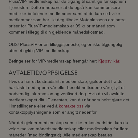
PlussVIP-medlemskap har du tilgang til samtlige funksjoner i
Tjenesten. Dette innebærer at du også kan kommunisere
med ikke-betalende medlemmer samt at du kan se hvilke
medlemmer som har likt deg tilbake.Møteplassens ordinære
priser for PlusVIP-medlemskap er 99 kr pr måned som
kommer i tillegg til din gjeldende månedskostnad.
OBS! PlussVIP er en tilleggstjeneste, og er ikke tilgjengelig
uten et gyldig VIP-medlemskap.
Betingelser for VIP-medlemskap fremgår her:
Kjøpsvilkår.
AVTALETID/OPPSIGELSE
Hvis du har et kostnadsfritt medlemskap, gjelder det fra du
har lastet ned appen vår eller besøkt nettsidene våre, fylt ut
nødvendig informasjon og verifisert deg. Hvis du vil avslutte
medlemskapet ditt i Tjenesten, kan du når som helst gjøre det
i innstillingene eller ved å
kontakte oss
via
kontaktopplysningene som er angitt nedenfor.
Når det gjelder medlemskap som ikke er kostnadsfrie, kan du
velge mellom månedsmedlemskap eller medlemskap for flere
måneder (med bindingstid). Alle medlemskap betales