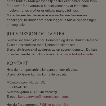
deres bruk av Møteplassens tjenester eller bærer noen form
for ansvar for eventuelle konsekvenser av at innholdet i
medlemmenes profiler er uriktig, mangelfullt osv.
Møteplassen har heller ikke ansvar for medlemmenes
handlinger, herunder om noen legger ut falske opplysninger
om seg selv.
JURISDIKSJON OG TVISTER
Svensk lov skal gjelde for Tjenesten og disse Brukervilkårene.
Tvister i forbindelse med Tjenesten eller disse
Brukervilkårene skal avgjøres av en svensk domstol. Du kan
også henvende deg til Forbrukerrådet
www.forbrukerradet.no
.
KONTAKT
Hvis du har spørsmål eller synspunkter på disse
Brukervilkårene kan du kontakte oss på:
Mötesplatsen i Norden AB
556605-4192
Svärdfiskgatan 4, 432 40 Varberg
E-post:
kundeservice@moteplassen.com
Har du flere spørsmål?
Still et spørsmål »