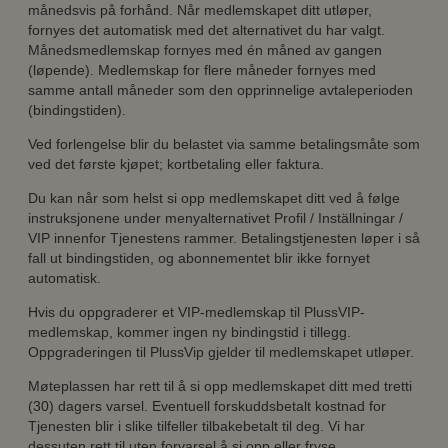
månedsvis på forhånd. Når medlemskapet ditt utløper,
fornyes det automatisk med det alternativet du har valgt.
Månedsmedlemskap fornyes med én måned av gangen
(løpende). Medlemskap for flere måneder fornyes med
samme antall måneder som den opprinnelige avtaleperioden
(bindingstiden).
Ved forlengelse blir du belastet via samme betalingsmåte som
ved det første kjøpet; kortbetaling eller faktura.
Du kan når som helst si opp medlemskapet ditt ved å følge
instruksjonene under menyalternativet Profil / Inställningar /
VIP innenfor Tjenestens rammer. Betalingstjenesten løper i så
fall ut bindingstiden, og abonnementet blir ikke fornyet
automatisk.
Hvis du oppgraderer et VIP-medlemskap til PlussVIP-
medlemskap, kommer ingen ny bindingstid i tillegg.
Oppgraderingen til PlussVip gjelder til medlemskapet utløper.
Møteplassen har rett til å si opp medlemskapet ditt med tretti
(30) dagers varsel. Eventuell forskuddsbetalt kostnad for
Tjenesten blir i slike tilfeller tilbakebetalt til deg. Vi har
dessuten rett til uten forvarsel å si opp eller fryse