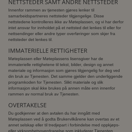
NETTSTEDER SAMT ANDRE NETTSTEDER
Innenfor rammen av tjenesten gjøres lenker til
samarbeidspartneres nettsteder tilgjengelige. Disse
nettstedene kontrolleres ikke av Møteplassen, og vi har derfor
intet ansvar for innholdet på et nettsted det lenkes til eller for
nettsendinger eller andre typer overføringer som skjer fra
nettsteder det lenkes til.
IMMATERIELLE RETTIGHETER
Møteplassen eller Møteplassens lisensgiver har de
immaterielle rettighetene til tekst, bilder, design og annet
materiale og informasjon som gjøres tilgjengelig for deg ved
din bruk av Tjenesten. Det samme gjelder den underliggende
programkoden for Tjenesten. Slikt materiale og slik
informasjon skal ikke brukes på annen måte enn innenfor
rammen av normal bruk av Tjenesten.
OVERTAKELSE
Du godkjenner at den avtalen du har inngått med
Møteplassen ved å godta Brukervilkårene kan overtas av et
annet selskap eller til tredjepart i forbindelse med oppkjøps-
eller virksomhetsoverdragelse som inkluderer Tjenesten.