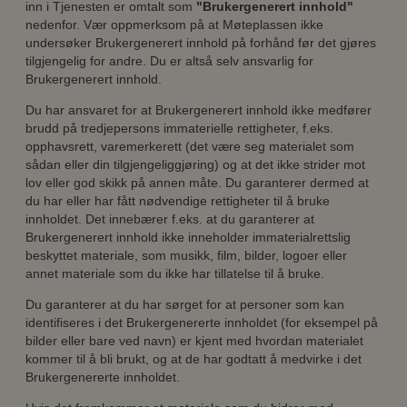
inn i Tjenesten er omtalt som
"Brukergenerert innhold"
nedenfor. Vær oppmerksom på at Møteplassen ikke
undersøker Brukergenerert innhold på forhånd før det gjøres
tilgjengelig for andre. Du er altså selv ansvarlig for
Brukergenerert innhold.
Du har ansvaret for at Brukergenerert innhold ikke medfører
brudd på tredjepersons immaterielle rettigheter, f.eks.
opphavsrett, varemerkerett (det være seg materialet som
sådan eller din tilgjengeliggjøring) og at det ikke strider mot
lov eller god skikk på annen måte. Du garanterer dermed at
du har eller har fått nødvendige rettigheter til å bruke
innholdet. Det innebærer f.eks. at du garanterer at
Brukergenerert innhold ikke inneholder immaterialrettslig
beskyttet materiale, som musikk, film, bilder, logoer eller
annet materiale som du ikke har tillatelse til å bruke.
Du garanterer at du har sørget for at personer som kan
identifiseres i det Brukergenererte innholdet (for eksempel på
bilder eller bare ved navn) er kjent med hvordan materialet
kommer til å bli brukt, og at de har godtatt å medvirke i det
Brukergenererte innholdet.