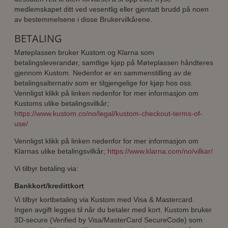
medlemskapet ditt ved vesentlig eller gjentatt brudd på noen
av bestemmelsene i disse Brukervilkårene.
BETALING
Møteplassen bruker Kustom og Klarna som
betalingsleverandør, samtlige kjøp på Møteplassen håndteres
gjennom Kustom. Nedenfor er en sammenstilling av de
betalingsalternativ som er tilgjengelige for kjøp hos oss.
Vennligst klikk på linken nedenfor for mer informasjon om
Kustoms ulike betalingsvilkår;
https://www.kustom.co/no/legal/kustom-checkout-terms-of-
use/
Vennligst klikk på linken nedenfor for mer informasjon om
Klarnas ulike betalingsvilkår;
https://www.klarna.com/no/vilkar/
Vi tilbyr betaling via:
Bankkort/kredittkort
Vi tilbyr kortbetaling via Kustom med Visa & Mastercard.
Ingen avgift legges til når du betaler med kort. Kustom bruker
3D-secure (Verified by Visa/MasterCard SecureCode) som