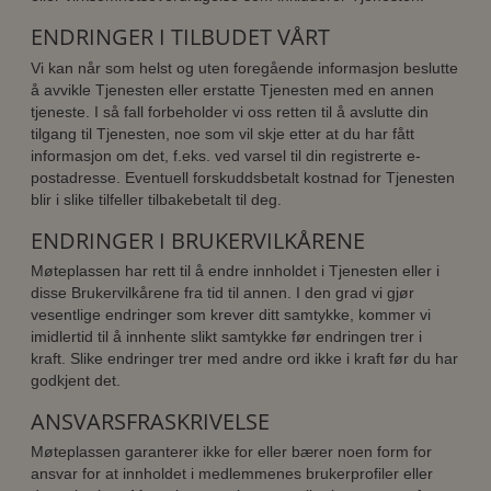
ENDRINGER I TILBUDET VÅRT
Vi kan når som helst og uten foregående informasjon beslutte
å avvikle Tjenesten eller erstatte Tjenesten med en annen
tjeneste. I så fall forbeholder vi oss retten til å avslutte din
tilgang til Tjenesten, noe som vil skje etter at du har fått
informasjon om det, f.eks. ved varsel til din registrerte e-
postadresse. Eventuell forskuddsbetalt kostnad for Tjenesten
blir i slike tilfeller tilbakebetalt til deg.
ENDRINGER I BRUKERVILKÅRENE
Møteplassen har rett til å endre innholdet i Tjenesten eller i
disse Brukervilkårene fra tid til annen. I den grad vi gjør
vesentlige endringer som krever ditt samtykke, kommer vi
imidlertid til å innhente slikt samtykke før endringen trer i
kraft. Slike endringer trer med andre ord ikke i kraft før du har
godkjent det.
ANSVARSFRASKRIVELSE
Møteplassen garanterer ikke for eller bærer noen form for
ansvar for at innholdet i medlemmenes brukerprofiler eller