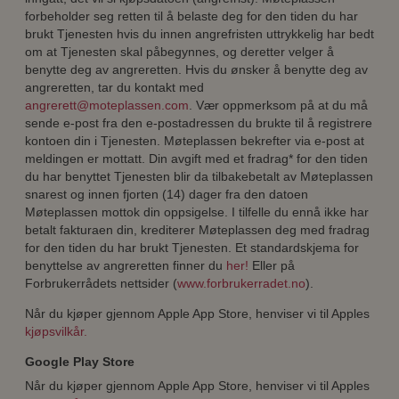
forbeholder seg retten til å belaste deg for den tiden du har
brukt Tjenesten hvis du innen angrefristen uttrykkelig har bedt
om at Tjenesten skal påbegynnes, og deretter velger å
benytte deg av angreretten. Hvis du ønsker å benytte deg av
angreretten, tar du kontakt med
angrerett@moteplassen.com
. Vær oppmerksom på at du må
sende e-post fra den e-postadressen du brukte til å registrere
kontoen din i Tjenesten. Møteplassen bekrefter via e-post at
meldingen er mottatt. Din avgift med et fradrag* for den tiden
du har benyttet Tjenesten blir da tilbakebetalt av Møteplassen
snarest og innen fjorten (14) dager fra den datoen
Møteplassen mottok din oppsigelse. I tilfelle du ennå ikke har
betalt fakturaen din, krediterer Møteplassen deg med fradrag
for den tiden du har brukt Tjenesten. Et standardskjema for
benyttelse av angreretten finner du
her!
Eller på
Forbrukerrådets nettsider (
www.forbrukerradet.no
).
Når du kjøper gjennom Apple App Store, henviser vi til Apples
kjøpsvilkår.
Google Play Store
Når du kjøper gjennom Apple App Store, henviser vi til Apples