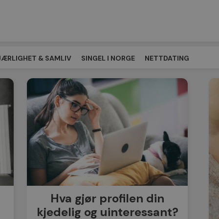
JÆRLIGHET & SAMLIV
SINGEL I NORGE
NETTDATING
EPLASSEN
LES MER
Hva gjør profilen din
kjedelig og uinteressant?