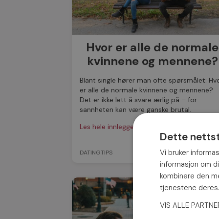
Hvor er alle de normale
kvinnene og mennene?
Blant single hører man ofte spørsmålet: Hv
er alle de normale kvinnene og mennene?
Det er ikke lett å svare ærlig på – for
sannheten kan være ganske brutal.
Les hele innlegget ›
Dette netts
Vi bruker informas
DATINGTIPS
27 N
informasjon om d
kombinere den med
tjenestene dere
VIS ALLE PARTN