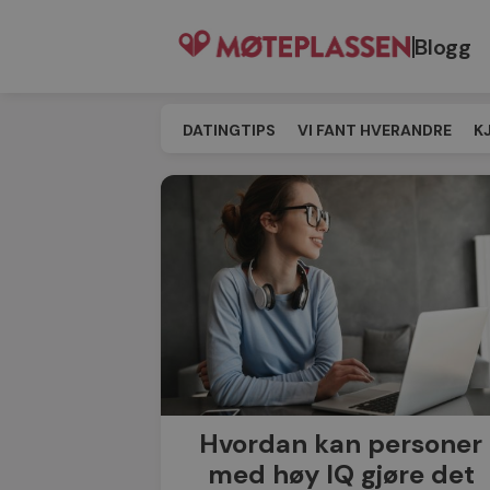
Blogg
DATINGTIPS
VI FANT HVERANDRE
K
SINGELEVENT
MATCHING
TIL MØT
LES MER
Hvordan kan personer
med høy IQ gjøre det