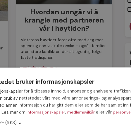
Hvordan unngår vi å
krangle med partneren
vår i høytiden?
Vinterens høytider fører ofte med seg mer
spenning enn vi skulle ønske – også i familier
or
uten store konflikter, der alt egentlig følger
faste tradisjoner.
Les hele innlegget ›
tedet bruker informasjonskapsler
DATINGTIPS
17 DES
jonskapsler for å tilpasse innhold, annonser og analysere trafikken
OV
in bruk av nettstedet vårt med våre annonserings- og analysepar
 annen informasjon du har gitt dem eller som de har samlet inn f
s. Les mer om
,
eller vår
informasjonskapsler
medlemsvilkår
personve
ERE
(1913) →