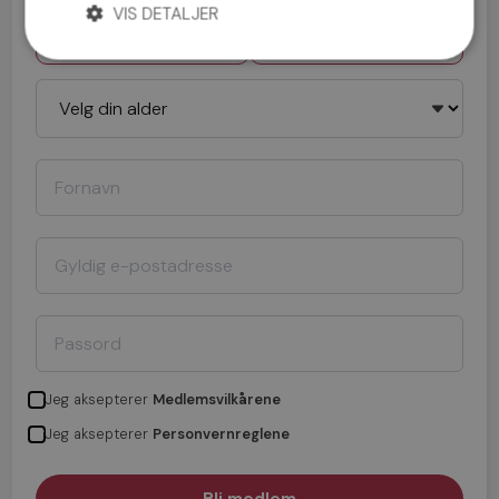
VIS DETALJER
Mann
Kvinne
Jeg aksepterer
Medlemsvilkårene
Jeg aksepterer
Personvernreglene