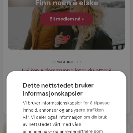
Finn noen å elske
Bli medlem nå »
FORRIGE INNLEGG
Hvilken aldersgruppe leter du etter?
NESTE INNLEGG
Dette nettstedet bruker
Utfordring: Svar på ALLE meldinger
informasjonskapsler
Vi bruker informasjonskapsler for å tilpasse
innhold, annonser og analysere trafikken
vår. Vi deler også informasjon om din bruk
av nettstedet vårt med våre
annonserings- og analysepartnere som