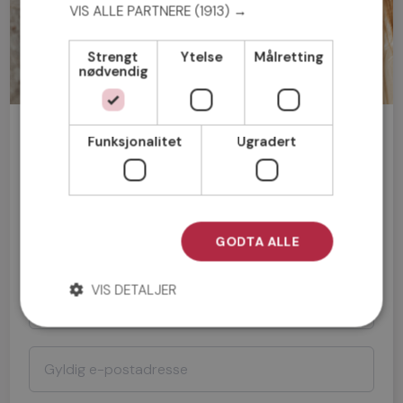
VIS ALLE PARTNERE
(1913) →
Strengt
Ytelse
Målretting
nødvendig
Bli medlem gratis!
Funksjonalitet
Ugradert
Mann
Kvinne
GODTA ALLE
VIS DETALJER