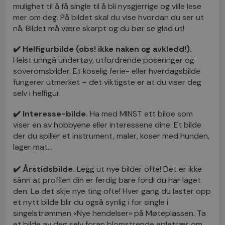
mulighet til å få single til å bli nysgjerrige og ville lese
mer om deg. På bildet skal du vise hvordan du ser ut
nå. Bildet må være skarpt og du bør se glad ut!
✔️ Helfigurbilde (obs! ikke naken og avkledd!).
Helst unngå undertøy, utfordrende poseringer og
soveromsbilder. Et koselig ferie- eller hverdagsbilde
fungerer utmerket – det viktigste er at du viser deg
selv i helfigur.
✔️ Interesse-bilde.
Ha med MINST ett bilde som
viser en av hobbyene eller interessene dine. Et bilde
der du spiller et instrument, maler, koser med hunden,
lager mat…
✔️ Årstidsbilde.
Legg ut nye bilder ofte! Det er ikke
sånn at profilen din er ferdig bare fordi du har laget
den. La det skje nye ting ofte! Hver gang du laster opp
et nytt bilde blir du også synlig i for single i
singelstrømmen «Nye hendelser» på Møteplassen. Ta
et bilde av deg selv foran blomstrende epletrær om