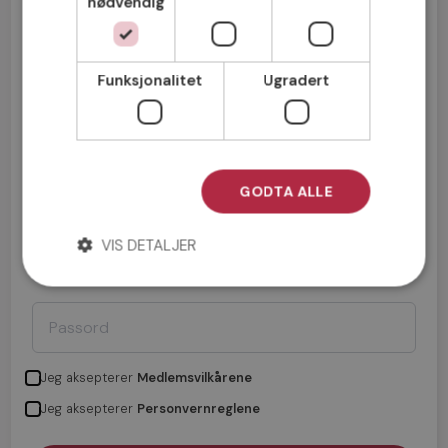
nødvendig
Mann
Kvinne
Funksjonalitet
Ugradert
GODTA ALLE
VIS DETALJER
Jeg aksepterer
Medlemsvilkårene
Jeg aksepterer
Personvernreglene