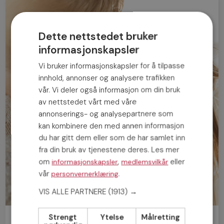
Dette nettstedet bruker
informasjonskapsler
Vi bruker informasjonskapsler for å tilpasse
innhold, annonser og analysere trafikken
vår. Vi deler også informasjon om din bruk
av nettstedet vårt med våre
annonserings- og analysepartnere som
kan kombinere den med annen informasjon
du har gitt dem eller som de har samlet inn
fra din bruk av tjenestene deres. Les mer
om
,
eller
informasjonskapsler
medlemsvilkår
vår
.
personvernerklæring
VIS ALLE PARTNERE
(1913) →
Strengt
Ytelse
Målretting
Bli medlem gratis!