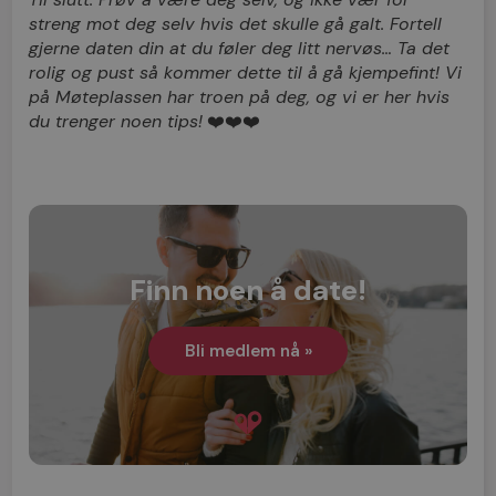
streng mot deg selv hvis det skulle gå galt. Fortell
gjerne daten din at du føler deg litt nervøs… Ta det
rolig og pust så kommer dette til å gå kjempefint! Vi
på
Møteplassen
har troen på deg, og vi er her hvis
du trenger noen tips!
❤️❤️❤️
Finn noen å date!
Bli medlem nå »