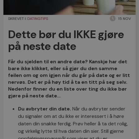
SKREVET I:
DATINGTIPS
15 NOV
Dette bør du IKKE gjøre
på neste date
Får du sjelden til en andre date? Kanskje har det
bare ikke klikket, eller så gjør du den samme
feilen om og om igjen når du går på date og er litt
nervøs. Det er på høy tid å ta en titt på seg selv.
Nedenfor finner du en liste over ting du ikke bør
gjøre på neste date…
Du avbryter din date.
Når du avbryter sender
du signaler om at du ikke er interessert i å høre
daten din snakke ferdig. Prøv heller å ta det rolig,
og virkelig lytte til hva daten din sier. Still gjerne
oppfølgingsspørsmål som viser at du er