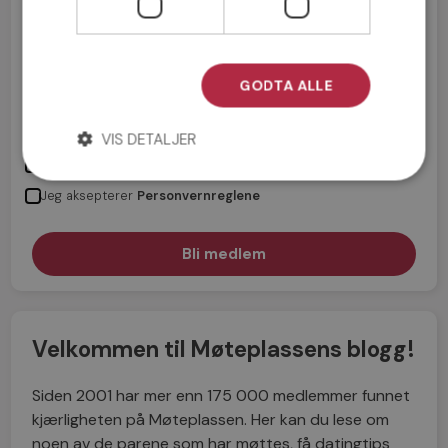
GODTA ALLE
VIS DETALJER
Jeg aksepterer
Medlemsvilkårene
Jeg aksepterer
Personvernreglene
Velkommen til Møteplassens blogg!
Siden 2001 har mer enn 175 000 medlemmer funnet
kjærligheten på Møteplassen. Her kan du lese om
noen av de parene som har møttes, få datingtips