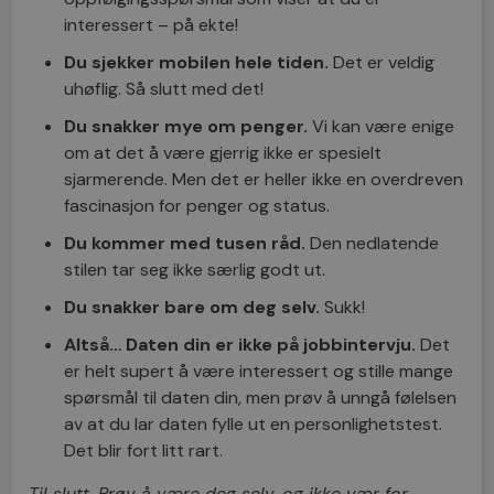
interessert – på ekte!
Du sjekker mobilen hele tiden.
Det er veldig
uhøflig. Så slutt med det!
Du snakker mye om penger.
Vi kan være enige
om at det å være gjerrig ikke er spesielt
sjarmerende. Men det er heller ikke en overdreven
fascinasjon for penger og status.
Du kommer med tusen råd.
Den nedlatende
stilen tar seg ikke særlig godt ut.
Du snakker bare om deg selv.
Sukk!
Altså… Daten din er ikke på jobbintervju.
Det
er helt supert å være interessert og stille mange
spørsmål til daten din, men prøv å unngå følelsen
av at du lar daten fylle ut en personlighetstest.
Det blir fort litt rart.
Til slutt. Prøv å være deg selv, og ikke vær for