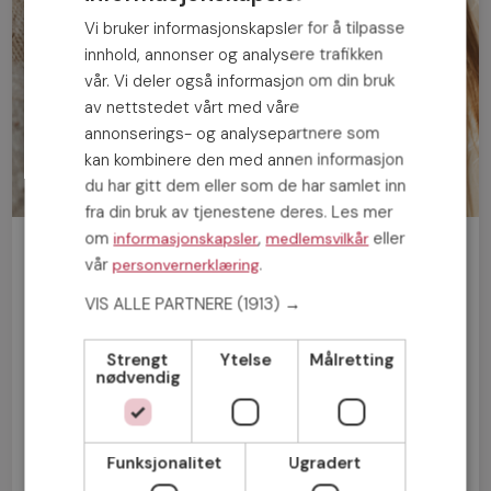
Vi bruker informasjonskapsler for å tilpasse
innhold, annonser og analysere trafikken
vår. Vi deler også informasjon om din bruk
av nettstedet vårt med våre
annonserings- og analysepartnere som
kan kombinere den med annen informasjon
du har gitt dem eller som de har samlet inn
fra din bruk av tjenestene deres. Les mer
om
,
eller
informasjonskapsler
medlemsvilkår
Bli medlem gratis!
vår
.
personvernerklæring
VIS ALLE PARTNERE
(1913) →
Mann
Kvinne
Strengt
Ytelse
Målretting
nødvendig
Funksjonalitet
Ugradert