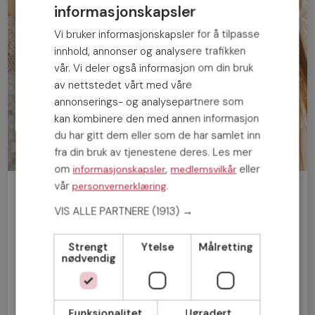
informasjonskapsler
Vi bruker informasjonskapsler for å tilpasse
innhold, annonser og analysere trafikken
vår. Vi deler også informasjon om din bruk
av nettstedet vårt med våre
annonserings- og analysepartnere som
kan kombinere den med annen informasjon
du har gitt dem eller som de har samlet inn
fra din bruk av tjenestene deres. Les mer
om
,
eller
informasjonskapsler
medlemsvilkår
vår
.
personvernerklæring
Bli medlem gratis!
VIS ALLE PARTNERE
(1913) →
Mann
Kvinne
Strengt
Ytelse
Målretting
nødvendig
Funksjonalitet
Ugradert