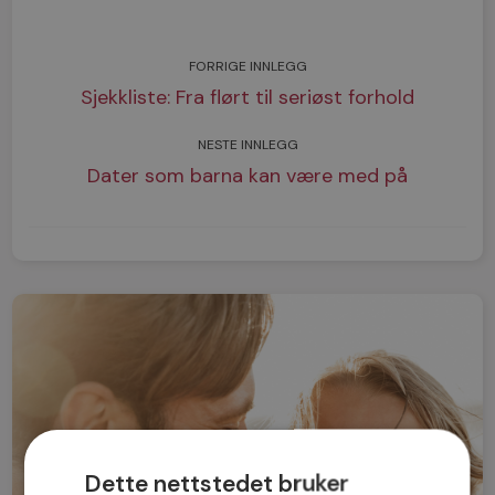
FORRIGE INNLEGG
Sjekkliste: Fra flørt til seriøst forhold
NESTE INNLEGG
Dater som barna kan være med på
Dette nettstedet bruker