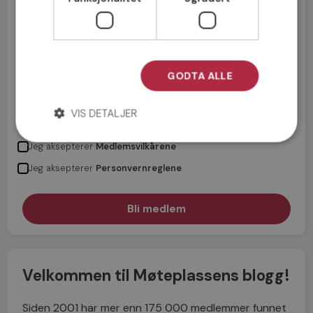
GODTA ALLE
VIS DETALJER
Jeg aksepterer
Medlemsvilkårene
Jeg aksepterer
Personvernreglene
Velkommen til Møteplassens blogg!
Siden 2001 har mer enn 175 000 medlemmer funnet