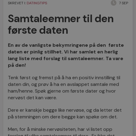
SKREVET I:
DATINGTIPS
7 SEP
Samtaleemner til den
første daten
En av de vanligste bekymringene på den første
daten er pinlig stillhet. Vi har samlet en herlig
lang liste med forslag til samtaleemner. Ta vare
på den!
Tenk først og fremst på å ha en positiv innstilling til
daten din, og prøv å ha en avslappet samtale med
ham/henne. Spøk gjerne om første dater og hvor
nervøst det kan være.
Dere er kanskje begge like nervøse, og da letter det
på stemningen om dere begge kan spøke om det.
Men, for å minske nervøsiteten, har vi listet opp
forslag til ulike samtaleemner til dere. Er ikke det