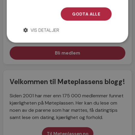
GODTA ALLE
Jeg aksepterer
Medlemsvilkårene
VIS DETALJER
Jeg aksepterer
Personvernreglene
Velkommen til Møteplassens blogg!
Siden 2001 har mer enn 175 000 medlemmer funnet
kjærligheten på Møteplassen. Her kan du lese om
noen av de parene som har møttes, få datingtips
samt lese om dating, kjærlighet og forhold.
Til Møteplassen.no