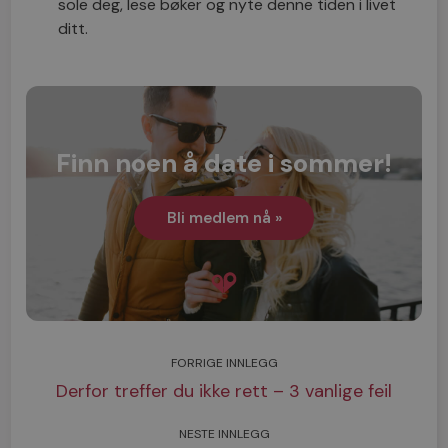
sole deg, lese bøker og nyte denne tiden i livet
ditt.
Finn noen å date i sommer!
Bli medlem nå »
FORRIGE INNLEGG
Derfor treffer du ikke rett – 3 vanlige feil
NESTE INNLEGG