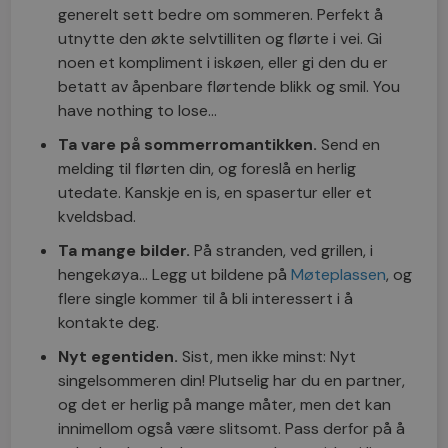
generelt sett bedre om sommeren. Perfekt å
utnytte den økte selvtilliten og flørte i vei. Gi
noen et kompliment i iskøen, eller gi den du er
betatt av åpenbare flørtende blikk og smil. You
have nothing to lose…
Ta vare på sommerromantikken.
Send en
melding til flørten din, og foreslå en herlig
utedate. Kanskje en is, en spasertur eller et
kveldsbad.
Ta mange bilder.
På stranden, ved grillen, i
hengekøya… Legg ut bildene på
Møteplassen
, og
flere single kommer til å bli interessert i å
kontakte deg.
Nyt egentiden.
Sist, men ikke minst: Nyt
singelsommeren din! Plutselig har du en partner,
og det er herlig på mange måter, men det kan
innimellom også være slitsomt. Pass derfor på å