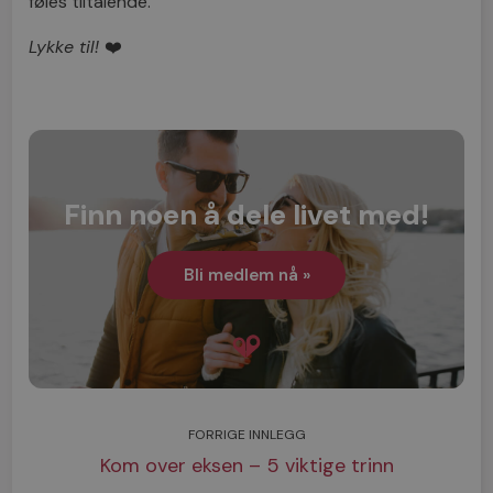
føles tiltalende.
Lykke til!
❤️
Finn noen å dele livet med!
Bli medlem nå »
FORRIGE INNLEGG
Kom over eksen – 5 viktige trinn