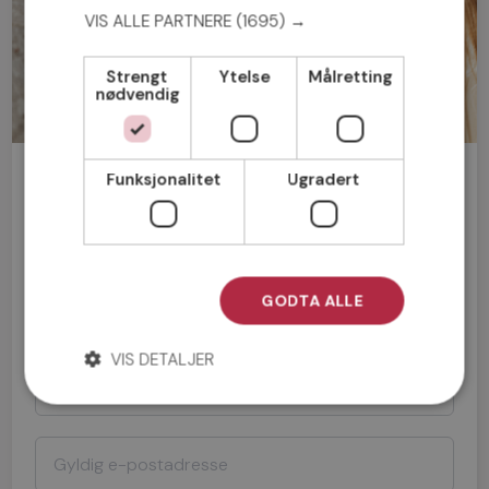
VIS ALLE PARTNERE
(1695) →
Strengt
Ytelse
Målretting
nødvendig
Bli medlem gratis!
Funksjonalitet
Ugradert
Mann
Kvinne
GODTA ALLE
VIS DETALJER