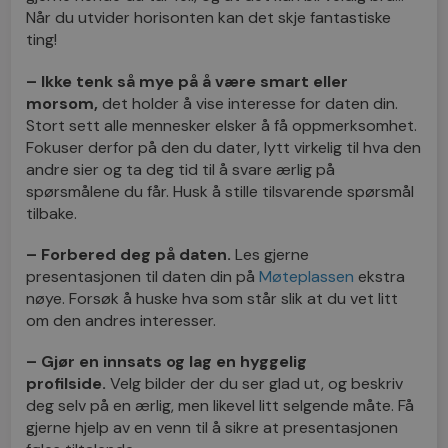
Når du utvider horisonten kan det skje fantastiske
ting!
– Ikke tenk så mye på å være smart eller
morsom,
det holder å vise interesse for daten din.
Stort sett alle mennesker elsker å få oppmerksomhet.
Fokuser derfor på den du dater, lytt virkelig til hva den
andre sier og ta deg tid til å svare ærlig på
spørsmålene du får. Husk å stille tilsvarende spørsmål
tilbake.
– Forbered deg på daten.
Les gjerne
presentasjonen til daten din på
Møteplassen
ekstra
nøye. Forsøk å huske hva som står slik at du vet litt
om den andres interesser.
– Gjør en innsats og lag en hyggelig
profilside.
Velg bilder der du ser glad ut, og beskriv
deg selv på en ærlig, men likevel litt selgende måte. Få
gjerne hjelp av en venn til å sikre at presentasjonen