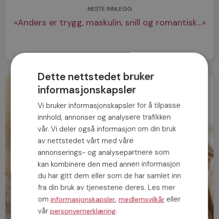
NESTE INNLEGG
«Anders er trygg, maskulin, snill og romantisk…»
Dette nettstedet bruker
informasjonskapsler
Vi bruker informasjonskapsler for å tilpasse
innhold, annonser og analysere trafikken
vår. Vi deler også informasjon om din bruk
av nettstedet vårt med våre
annonserings- og analysepartnere som
kan kombinere den med annen informasjon
du har gitt dem eller som de har samlet inn
fra din bruk av tjenestene deres. Les mer
om
,
eller
informasjonskapsler
medlemsvilkår
vår
.
personvernerklæring