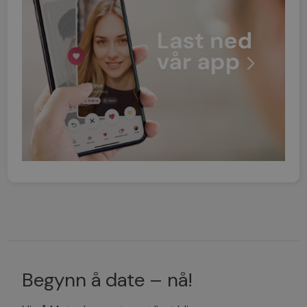
Begynn å date – nå!