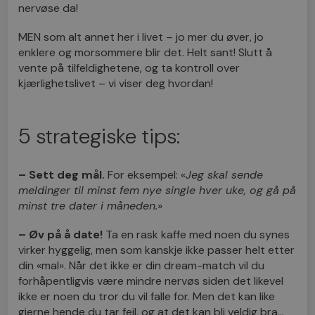
nervøse da!
MEN som alt annet her i livet – jo mer du øver, jo
enklere og morsommere blir det. Helt sant! Slutt å
vente på tilfeldighetene, og ta kontroll over
kjærlighetslivet – vi viser deg hvordan!
5 strategiske tips:
–
Sett deg mål.
For eksempel: «
Jeg skal sende
meldinger til minst fem nye single hver uke, og gå på
minst tre dater i måneden.
»
– Øv på å date!
Ta en rask kaffe med noen du synes
virker hyggelig, men som kanskje ikke passer helt etter
din «mal». Når det ikke er din dream-match vil du
forhåpentligvis være mindre nervøs siden det likevel
ikke er noen du tror du vil falle for. Men det kan like
gjerne hende du tar feil, og at det kan bli veldig bra…