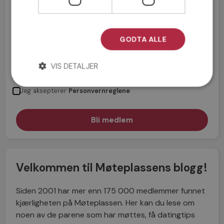
GODTA ALLE
VIS DETALJER
Jeg aksepterer
Medlemsvilkårene
Jeg aksepterer
Personvernreglene
Velkommen til Møteplassens blogg!
Siden 2001 har mer enn 175 000 medlemmer funnet
kjærligheten på Møteplassen. Her kan du lese om
noen av de parene som har møttes, få datingtips