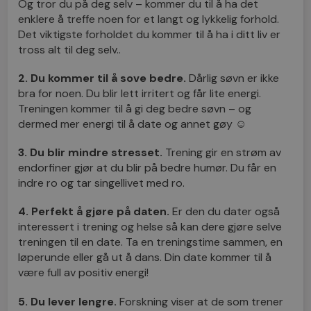
Og tror du på deg selv – kommer du til å ha det
enklere å treffe noen for et langt og lykkelig forhold.
Det viktigste forholdet du kommer til å ha i ditt liv er
tross alt til deg selv..
2. Du kommer til å sove bedre.
Dårlig søvn er ikke
bra for noen. Du blir lett irritert og får lite energi.
Treningen kommer til å gi deg bedre søvn – og
dermed mer energi til å date og annet gøy ☺
3. Du blir mindre stresset.
Trening gir en strøm av
endorfiner gjør at du blir på bedre humør. Du får en
indre ro og tar singellivet med ro.
4. Perfekt å gjøre på daten.
Er den du dater også
interessert i trening og helse så kan dere gjøre selve
treningen til en date. Ta en treningstime sammen, en
løperunde eller gå ut å dans. Din date kommer til å
være full av positiv energi!
5. Du lever lengre.
Forskning viser at de som trener