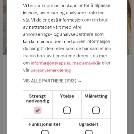
Vi bruker informasjonskapsler for å tilpasse
innhold, annonser og analysere trafikken
vår. Vi deler også informasjon om din bruk
av nettstedet vårt med våre
annonserings- og analysepartnere som
kan kombinere den med annen informasjon
du har gitt dem eller som de har samlet inn
fra din bruk av tjenestene deres. Les mer
om
,
eller
informasjonskapsler
medlemsvilkår
Bli medlem gratis!
vår
.
personvernerklæring
VIS ALLE PARTNERE
(1913) →
Mann
Kvinne
Strengt
Ytelse
Målretting
nødvendig
Funksjonalitet
Ugradert