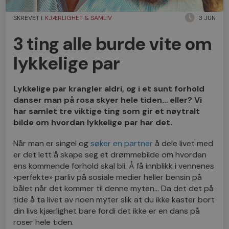
SKREVET I:
KJÆRLIGHET & SAMLIV
3 JUN
3 ting alle burde vite om
lykkelige par
Lykkelige par krangler aldri, og i et sunt forhold
danser man på rosa skyer hele tiden… eller? Vi
har samlet tre viktige ting som gir et nøytralt
bilde om hvordan lykkelige par har det.
Når man er singel og
søker en partner
å dele livet med
er det lett å skape seg et drømmebilde om hvordan
ens kommende forhold skal bli. Å få innblikk i vennenes
«perfekte» parliv på sosiale medier heller bensin på
bålet når det kommer til denne myten… Da det det på
tide å ta livet av noen myter slik at du ikke kaster bort
din livs kjærlighet bare fordi det ikke er en dans på
roser hele tiden.