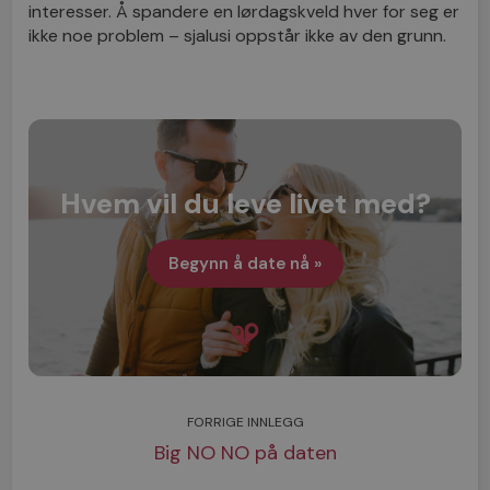
interesser. Å spandere en lørdagskveld hver for seg er
ikke noe problem – sjalusi oppstår ikke av den grunn.
Hvem vil du leve livet med?
Begynn å date nå »
FORRIGE INNLEGG
Big NO NO på daten