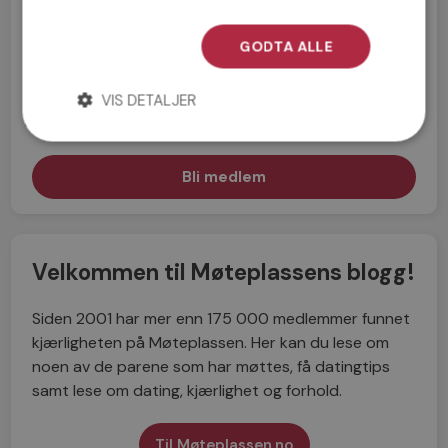
GODTA ALLE
Jeg aksepterer
Medlemsvilkårene
VIS DETALJER
Jeg aksepterer
Personvernreglene
Velkommen til Møteplassens blogg!
Siden 2001 har mer enn 175 000 medlemmer funnet
kjærligheten på Møteplassen. Her kan du lese om
noen av de parene som har møttes, få datingtips
samt lese om dating, kjærlighet og forhold.
Til Møteplassen.no