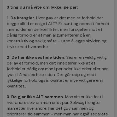
3 ting du må vite om lykkelige par:
1. De krangler.
Hvor gøy er det med et forhold der
begge alltid er enige i ALT? Et sunt og normalt forhold
inneholder en del konflikter, men forskjellen mot et
dårlig forhold er at man argumenterer på en
konstruktiv og saklig måte – uten å legge skylden og
trykke ned hverandre.
2. De har ikke sex hele tiden.
Sex er en veldig viktig
del av et forhold, men det innebærer ikke at et
forhold er dårlig om man i perioder ikke orker eller har
lyst til å ha sex hele tiden. Det går opp og ned i
lykkelige forhold også. Kvalitet er mye viktigere enn
kvantitet..
3. De gjør ikke ALT sammen.
Man sitter ikke fast i
hverandre selv om man er et par. Selvsagt lengter
man etter hverandre, har det gøy sammen og
prioriterer tid sammen – men man har også separate