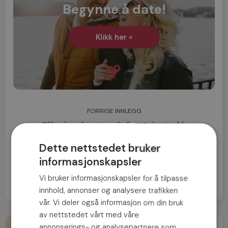
Begynne å date!
Klikk her »
FORRIGE INNLEGG
Slik gjør du et godt førsteinntrykk
Dette nettstedet bruker
NESTE INNLEGG
informasjonskapsler
Profilbilde viktig på datingsider
Vi bruker informasjonskapsler for å tilpasse
innhold, annonser og analysere trafikken
vår. Vi deler også informasjon om din bruk
av nettstedet vårt med våre
annonserings- og analysepartnere som