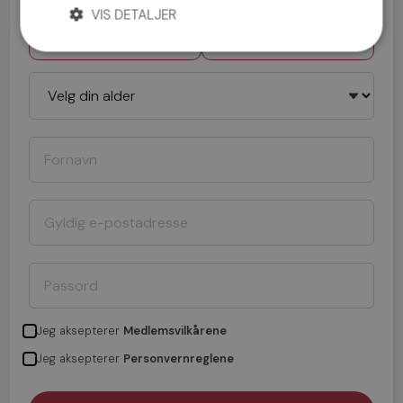
VIS DETALJER
Mann
Kvinne
Jeg aksepterer
Medlemsvilkårene
Jeg aksepterer
Personvernreglene