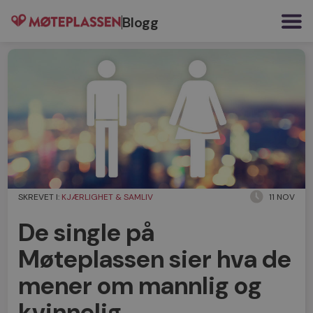
Blogg
SKREVET I:
KJÆRLIGHET & SAMLIV
11 NOV
De single på
Møteplassen sier hva de
mener om mannlig og
kvinnelig