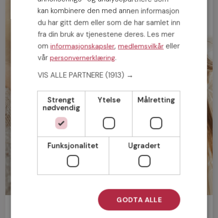
kan kombinere den med annen informasjon
du har gitt dem eller som de har samlet inn
fra din bruk av tjenestene deres. Les mer
om
,
eller
informasjonskapsler
medlemsvilkår
vår
.
personvernerklæring
VIS ALLE PARTNERE
(1913) →
Strengt
Ytelse
Målretting
nødvendig
Funksjonalitet
Ugradert
GODTA ALLE
Bli medlem gratis!