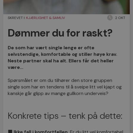
SKREVET I:
KJÆRLIGHET & SAMLIV
2 OKT
Dømmer du for raskt?
De som har vært single lenge er ofte
selvstendige, komfortable og stiller høye krav.
Neste partner skal ha alt. Ellers får det heller
være…
Spørsmålet er om du tilhører den store gruppen
single som har en tendens til å sveipe litt vel kjapt og
kanskje går glipp av mange gullkorn underveis?
Konkrete tips – tenk på dette:
⬛
Ikke fall i komfortfellen.
Er du litt vel komfortabel