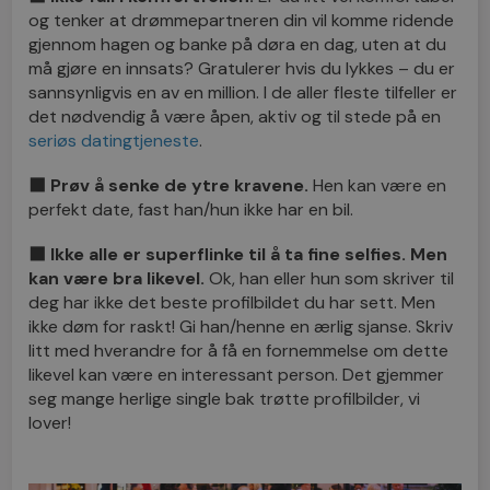
og tenker at drømmepartneren din vil komme ridende
gjennom hagen og banke på døra en dag, uten at du
må gjøre en innsats? Gratulerer hvis du lykkes – du er
sannsynligvis en av en million. I de aller fleste tilfeller er
det nødvendig å være åpen, aktiv og til stede på en
seriøs datingtjeneste
.
⬛
Prøv å senke de ytre kravene.
Hen kan være en
perfekt date, fast han/hun ikke har en bil.
⬛
Ikke alle er superflinke til å ta fine selfies. Men
kan være bra likevel.
Ok, han eller hun som skriver til
deg har ikke det beste profilbildet du har sett. Men
ikke døm for raskt! Gi han/henne en ærlig sjanse. Skriv
litt med hverandre for å få en fornemmelse om dette
likevel kan være en interessant person. Det gjemmer
seg mange herlige single bak trøtte profilbilder, vi
lover!