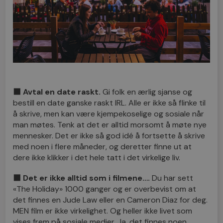
⬛
Avtal en date raskt.
Gi folk en ærlig sjanse og
bestill en date ganske raskt IRL. Alle er ikke så flinke til
å skrive, men kan være kjempekoselige og sosiale når
man møtes. Tenk at det er alltid morsomt å møte nye
mennesker. Det er ikke så god idé å fortsette å skrive
med noen i flere måneder, og deretter finne ut at
dere ikke klikker i det hele tatt i det virkelige liv.
⬛
Det er ikke alltid som i filmene….
Du har sett
«The Holiday» 1000 ganger og er overbevist om at
det finnes en Jude Law eller en Cameron Diaz for deg.
MEN film er ikke virkelighet. Og heller ikke livet som
vises frem på sosiale medier. Ja, det finnes noen