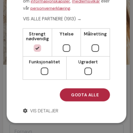
om
,
eller
informasjonskapsler
medlemsvilkår
vår
.
personvernerklæring
VIS ALLE PARTNERE
(1913) →
Strengt
Ytelse
Målretting
nødvendig
Funksjonalitet
Ugradert
Bli medlem gratis!
Mann
Kvinne
GODTA ALLE
VIS DETALJER