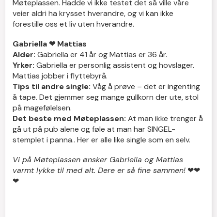
Møteplassen. Hadde vi ikke testet det så ville våre
veier aldri ha krysset hverandre, og vi kan ikke
forestille oss et liv uten hverandre.
Gabriella ❤ Mattias
Alder:
Gabriella er 41 år og Mattias er 36 år.
Yrker:
Gabriella er personlig assistent og hovslager.
Mattias jobber i flyttebyrå.
Tips til andre single:
Våg å prøve – det er ingenting
å tape. Det gjemmer seg mange gullkorn der ute, stol
på magefølelsen.
Det beste med Møteplassen:
At man ikke trenger å
gå ut på pub alene og føle at man har SINGEL-
stemplet i panna.. Her er alle like single som en selv.
Vi på Møteplassen ønsker Gabriella og Mattias
varmt lykke til med alt. Dere er så fine sammen!
❤❤
❤