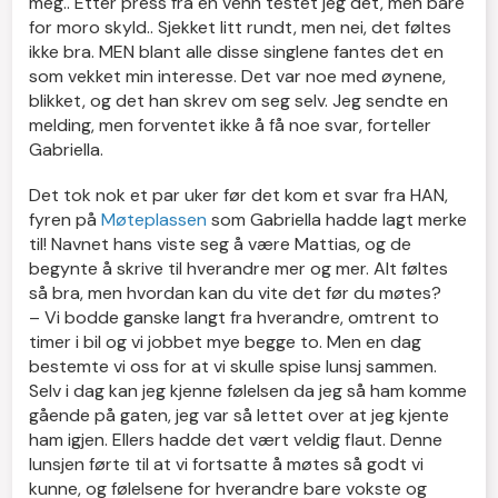
meg.. Etter press fra en venn testet jeg det, men bare
for moro skyld.. Sjekket litt rundt, men nei, det føltes
ikke bra. MEN blant alle disse singlene fantes det en
som vekket min interesse. Det var noe med øynene,
blikket, og det han skrev om seg selv. Jeg sendte en
melding, men forventet ikke å få noe svar, forteller
Gabriella.
Det tok nok et par uker før det kom et svar fra HAN,
fyren på
Møteplassen
som Gabriella hadde lagt merke
til! Navnet hans viste seg å være Mattias, og de
begynte å skrive til hverandre mer og mer. Alt føltes
så bra, men hvordan kan du vite det før du møtes?
– Vi bodde ganske langt fra hverandre, omtrent to
timer i bil og vi jobbet mye begge to. Men en dag
bestemte vi oss for at vi skulle spise lunsj sammen.
Selv i dag kan jeg kjenne følelsen da jeg så ham komme
gående på gaten, jeg var så lettet over at jeg kjente
ham igjen. Ellers hadde det vært veldig flaut. Denne
lunsjen førte til at vi fortsatte å møtes så godt vi
kunne, og følelsene for hverandre bare vokste og