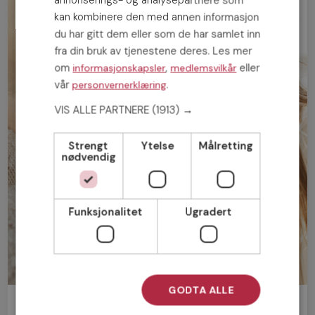
annonserings- og analysepartnere som
kan kombinere den med annen informasjon
du har gitt dem eller som de har samlet inn
fra din bruk av tjenestene deres. Les mer
om
,
eller
informasjonskapsler
medlemsvilkår
vår
.
personvernerklæring
VIS ALLE PARTNERE
(1913) →
Strengt
Ytelse
Målretting
nødvendig
Funksjonalitet
Ugradert
GODTA ALLE
Bli medlem gratis!