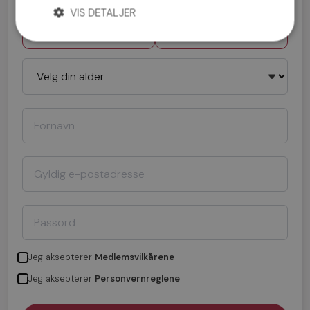
VIS DETALJER
Mann
Kvinne
Jeg aksepterer
Medlemsvilkårene
Jeg aksepterer
Personvernreglene