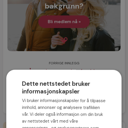
bakgrunn?
Bli medlem nå »
FORRIGE INNLEGG
Å nettdate som aleneforelder
Dette nettstedet bruker
NESTE INNLEGG
informasjonskapsler
Norges mest sexy yrke
Vi bruker informasjonskapsler for å tilpasse
innhold, annonser og analysere trafikken
vår. Vi deler også informasjon om din bruk
av nettstedet vårt med våre