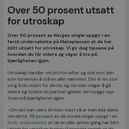
Over 50 prosent utsatt
for utroskap
Over 50 prosent av Norges single oppgir i en
fersk undersøkelse på Møteplassen at de har
blitt utsatt for utroskap. Vi gir deg tipsene på
hvordan du får videre og våger å tro på
kjærligheten igjen.
Utroskap handler om brutte løfter og svik mot den
som forventes å stå en aller nærmest. Det er en stor
sorg å bli utsatt for dette, og om man velger å gå
videre og forlate sin partner gjelder det bygge opp
troen på kjærligheten igjen.
-Om det kan være til noen trøst så er man ikke alene
om dette. 58 prosent av de norske single oppgir i en
fersk undersøkelse
at de en eller annen gang har blitt
utsatt for utroskap hvorav 9 prosent oppgir at de