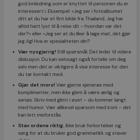
god innledning som er knyttet til personen du er
interessert i. Eksempel: «Jeg ser i fotoalbumet
ditt at du har et fint bilde fra Thailand. Jeg har
alltid hatt lyst til å reise dit – hvordan var det
der?» eller «Jeg ser at du liker å lage mat, det gjør
jeg òg! Hva er spesialiteten din?
Vær nysgjerrig!
Still spørsmål. Det leder til videre
diskusjon. Du kan selvsagt også fortelle om deg
selv men det er viktigere å vise interesse for den
du tar kontakt med.
Gjør det moro!
Vær gjerne sjenerøs med
komplimenter, men ikke glem å være ærlig og
seriøs. Skriv med glimt i øyet – du kommer langt
med humor. Vær allikevel sparsom med ironi – det
kan lett misforstås.
Stav ordene riktig.
Ikke bruk forkortelser og
sørg for at du bruker god grammatikk og staver