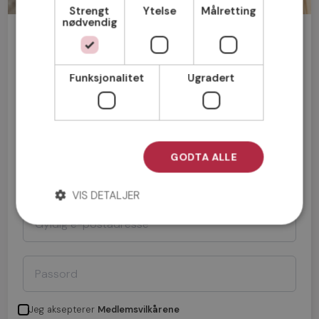
Strengt
Ytelse
Målretting
nødvendig
Bli medlem gratis!
Funksjonalitet
Ugradert
Mann
Kvinne
GODTA ALLE
VIS DETALJER
Jeg aksepterer
Medlemsvilkårene