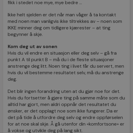
fikk i stedet noe mye, mye bedre …
Ikke helt sjelden er det når man våger å ta kontakt
med noen man vanligvis ikke tiltrekkes av – noen som
IKKE minner deg om tidligere kjærester – at ting
begynner å skje.
Kom deg ut av sonen
Hvis du vil endre en situasjon eller deg selv – gå fra
punkt A til punkt B – må du i de fleste situasjoner
anstrenge deg litt. Noen ting i livet får du servert, men
hvis du vil bestemme resultatet selv, må du anstrenge
deg.
Det blir ingen forandring uten at du gjør noe for det.
Hvis du fortsetter å gjøre ting på samme måte som du
alltid har gjort, men aldri oppnår det resultatet du
ønsker, er det opplagt noe som ikke fungerer. Da er
det på tide å utfordre deg selv og endre oppførselen
for at noe skal skje. Å gå utenfor din «komfortsone» er
å vokse og utvikle deg på lang sikt.