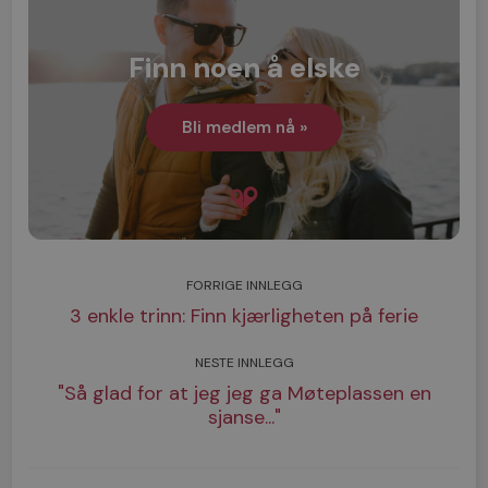
Finn noen å elske
Bli medlem nå »
FORRIGE INNLEGG
3 enkle trinn: Finn kjærligheten på ferie
NESTE INNLEGG
"Så glad for at jeg jeg ga Møteplassen en
sjanse..."