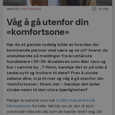
SKREVET I:
NETTDATING
19 JUN
Våg å gå utenfor din
«komfortsone»
Har du et ganske tydelig bilde av hvordan din
kommende partner skal være og se ut? Svarer du
utelukkende på meldinger fra brunhårete
hundeeiere i 35-36-årsalderen som liker taco og
bor i samme by …? Hmm, kanskje det er på tide å
tenke nytt og invitere til date? Prøv å utvide
søkene dine, si ja til mer og våg å gå utenfor din
«komfortsone». Hvem vet – kanskje det leder
strake veien til den store kjærligheten?
Mange av parene som har
truffet hverandre på
Møteplassen
forteller faktisk om at det til slutt
overhodet ikke ble slik som de hadde tenkt seg. De