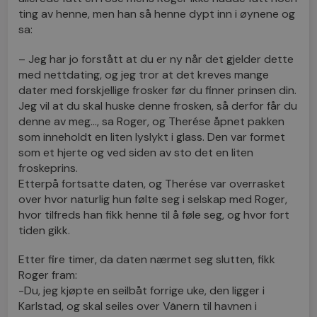
ting av henne, men han så henne dypt inn i øynene og
sa:
– Jeg har jo forstått at du er ny når det gjelder dette
med nettdating, og jeg tror at det kreves mange
dater med forskjellige frosker før du finner prinsen din.
Jeg vil at du skal huske denne frosken, så derfor får du
denne av meg…, sa Roger, og Therése åpnet pakken
som inneholdt en liten lyslykt i glass. Den var formet
som et hjerte og ved siden av sto det en liten
froskeprins.
Etterpå fortsatte daten, og Therése var overrasket
over hvor naturlig hun følte seg i selskap med Roger,
hvor tilfreds han fikk henne til å føle seg, og hvor fort
tiden gikk.
Etter fire timer, da daten nærmet seg slutten, fikk
Roger fram:
-Du, jeg kjøpte en seilbåt forrige uke, den ligger i
Karlstad, og skal seiles over Vänern til havnen i