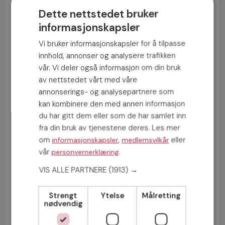
Therése er utrolig glad for at hun ga Møteplassen en
Dette nettstedet bruker
sjanse – at hun ignorerte den første følelsen hun fikk
informasjonskapsler
og at hun i stedet svarte på Rogers første melding.
Vi bruker informasjonskapsler for å tilpasse
Etter 10 måneder med dating og pendling kjøpte de
innhold, annonser og analysere trafikken
seg en felles leilighet og ble samboere, og etter
vår. Vi deler også informasjon om din bruk
nøyaktig ett år sammen forlovet de seg (på seilbåten
av nettstedet vårt med våre
som de faktisk klarte å seile til Mariestad).
annonserings- og analysepartnere som
kan kombinere den med annen informasjon
Nå til sommeren blir det bryllup på årsdagen, to år
du har gitt dem eller som de har samlet inn
etter pikniken ved Göta kanal.
fra din bruk av tjenestene deres. Les mer
– Han bruker fortsatt tobakk, men jeg har også mine
om
,
eller
informasjonskapsler
medlemsvilkår
svakheter så hvordan kan jeg dømme noen? Vi elsker
vår
.
personvernerklæring
jo å være sammen med hverandre, og vi ler mye og
VIS ALLE PARTNERE
(1913) →
ofte, sier Therése.
Therése
❤
Roger
Strengt
Ytelse
Målretting
nødvendig
Alder:
45 (Therése) og 52 (Roger)