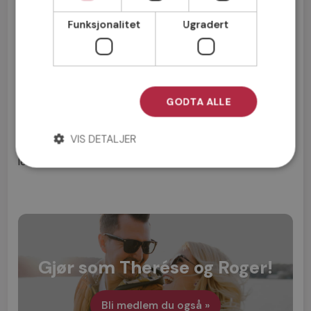
Yrker:
Fritidsleder (Therése) og tekniker (Roger)
Funksjonalitet
Ugradert
Det beste med Møteplassen:
Seriøse medlemmer,
enkel side å bruke og godt opplegg, alt fra
brukergrensesnittet til nivåene av medlemskap.
Tips for single:
Vær åpen, gi alle en sjanse, fortell om
GODTA ALLE
deg selv og vær modig. Tenk før du skriver, du har
bare én setning (eller tre 😉 ) for å prøve å fange
VIS DETALJER
noens oppmerksomhet. Skap interesse med én gang,
les hele profilen og skriv basert på det.
Gjør som Therése og Roger!
Bli medlem du også »