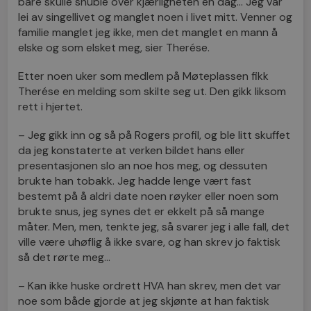
bare skulle snuble over kjærligheten en dag… Jeg var
lei av singellivet og manglet noen i livet mitt. Venner og
familie manglet jeg ikke, men det manglet en mann å
elske og som elsket meg, sier Therése.
Etter noen uker som medlem på Møteplassen fikk
Therése en melding som skilte seg ut. Den gikk liksom
rett i hjertet.
– Jeg gikk inn og så på Rogers profil, og ble litt skuffet
da jeg konstaterte at verken bildet hans eller
presentasjonen slo an noe hos meg, og dessuten
brukte han tobakk. Jeg hadde lenge vært fast
bestemt på å aldri date noen røyker eller noen som
brukte snus, jeg synes det er ekkelt på så mange
måter. Men, men, tenkte jeg, så svarer jeg i alle fall, det
ville være uhøflig å ikke svare, og han skrev jo faktisk
så det rørte meg…
– Kan ikke huske ordrett HVA han skrev, men det var
noe som både gjorde at jeg skjønte at han faktisk