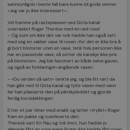
sannsynligvis i beste fall bare kunne bli gode venner.
«Jeg var jo ikke interessert.»…
Vel framme på rasteplassen ved Göta kanal
overrasket Roger Therése med en rød rose!
– Og som om ikke det var nok hadde han også tatt
med seg en vakker vase til rosen «for det er ikke bra å
gi bort blomster uten en vase, tenk hvis personen ikke
har en passende vase, så setter de kanskje ikke pris
på blomsten». Jeg ble fascinert av både selve gaven,
og også av forklaringen angående vasen.
– «Du verden så søtt» tenkte jeg, og ble litt rørt da
han gikk ned til Göta kanal og fylte vasen med vann
før han plasserte den på piknikpleddet og gjorde
ferdig borddekkingen.
Etter et par timer med snakk og latter «tryllet» Roger
fram en pakke og overleverte den.
Theresé satt litt flau og tok imot, hun hadde jo
allerede fått en rose mens Roger ikke hadde fått noen