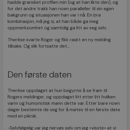
hadde gransket profilen min (og at han likte den), og
for det andre trakk han noen paralleller til sin egen
bakgrunn og situasjonen han var i nå. En bra
kombinasjon, må jeg si, at han både ga meg
oppmerksomhet og samtidig ga litt av seg selv.
Therése svarte Roger og fikk raskt en ny melding
tilbake. Og slik fortsatte det…
Den første daten
Therése oppdaget at hun begynte å se fram til
Rogers meldinger, og oppdaget litt etter litt hvilken
varm og humoristisk mann dette var. Etter bare noen
dager bestemte de seg for å møtes til en første date
med en piknik.
-Selvfølgelig var jeg nervøs selv om jeg «visste» at vi