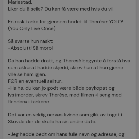
Mariestad.
Liker du å seile? Du kan få være med hvis du vil.
En rask tanke for gjennom hodet til Therése: YOLO!
(You Only Live Once)
Så svarte hun raskt:
-Absolutt! Så moro!
Da han hadde dratt, og Theresé begynte å forstå hva
som akkurat hadde skjedd, skrev hun at hun gjerne
ville se ham igjen.
FØR en eventuell seiltur…
-Ha ha, du kan jo godt være både psykopat og
lystmorder, skrev Therése, med filmen «I seng med
fienden» i tankene.
Det var en veldig nervøs kvinne som gikk av toget i
Skövde der de skulle ha sin andre date.
-Jeg hadde bedt om hans fulle navn og adresse, og