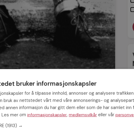
26 FEB
tedet bruker informasjonskapsler
rlighetssangen
jonskapsler for å tilpasse innhold, annonser og analysere trafikken
in bruk av nettstedet vårt med våre annonserings- og analysepar
 annen informasjon du har gitt dem eller som de har samlet inn f
s. Les mer om
,
eller vår
informasjonskapsler
medlemsvilkår
personve
beste kjærlighetssangen” kommer
ryan Adams. Låten fikk hele 27% av de
ERE
(1913) →