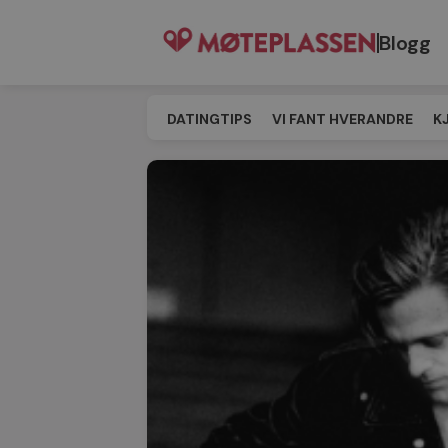
Blogg
DATINGTIPS
VI FANT HVERANDRE
K
SINGELEVENT
MATCHING
TIL MØT