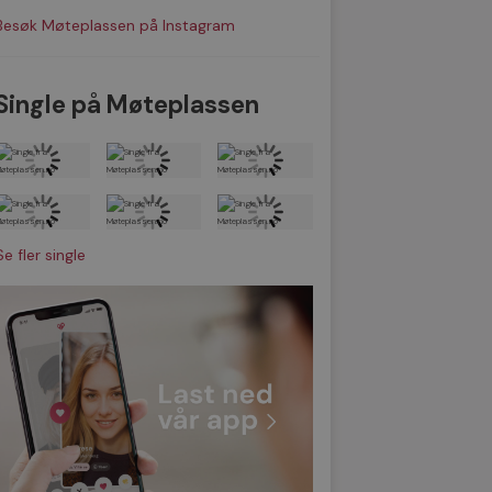
Besøk Møteplassen på Instagram
Single på Møteplassen
Se fler single