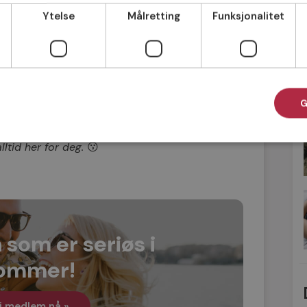
mningen som hersker om sommeren. Nå er
Ytelse
Målretting
Funksjonalitet
nte, noe som gjør at det er lett å få
 varm sol, men også varme følelser. Den
og utelivet i solen er som skapt for
seg og oppsøk miljøer som er tilrettelagt
G
lltid her for deg.
😗
 som er seriøs i
ommer!
i medlem nå »