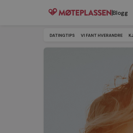
Blogg
DATINGTIPS
VI FANT HVERANDRE
K
SINGELEVENT
MATCHING
TIL MØT