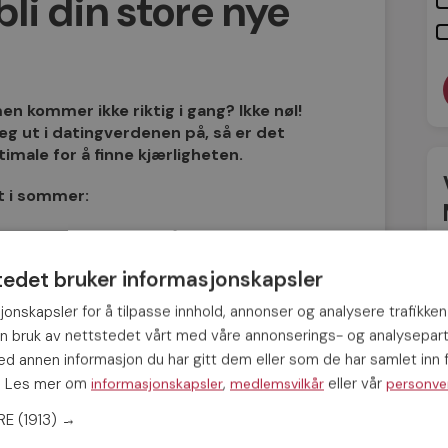
i din store nye
men kommer ikke riktig i gang? Ikke nøl!
eg ut i datingverdenen på, så er det
male for å finne kjærligheten.
t i sommer:
har dermed tid til aktivt å søke etter en ny
stort, og mange satser seriøst.
tedet bruker informasjonskapsler
onlig refleksjon. Tenk over hva du vil med
jonskapsler for å tilpasse innhold, annonser og analysere trafikken
an du skal nå målene dine.
in bruk av nettstedet vårt med våre annonserings- og analysepar
 annen informasjon du har gitt dem eller som de har samlet inn f
 avgjørende. Du bør vie litt av ferien til å
s. Les mer om
,
eller vår
informasjonskapsler
medlemsvilkår
personve
e bilder med omhu. På den måten
eg ut i mengden, og øker sjansen for å få
ERE
(1913) →