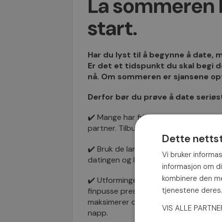
La sommeren bl
start.
Har du lyst til å begynne å date, 
Er det et tidspunkt du skal begi d
nå. Om sommeren er sjansene opti
Derfor bør du prøve å date seriøs
✔️ Mange har fri fra jobb og skole og 
partner. Tilbudet av single er derfor 
Dette netts
✔️ Bruk de lange, late dagene til pers
Vi bruker informas
datingen og lag en strategi for hvord
informasjon om d
kombinere den med
✔️ Utformingen av profilen din kan være
tjenestene dere
finpusse presentasjonen din og velg
maksimerer du sjansene for å skille d
VIS ALLE PARTN
napp.