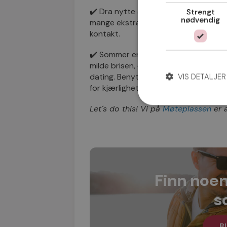
✔️ Dra nytte av den avslappede ste
Strengt
nødvendig
mange ekstra glade, sosiale og utadve
kontakt.
✔️ Sommer er ikke bare synonymt med
milde brisen, den vakre solnedgangen 
VIS DETALJER
dating. Benytt anledningene som byr 
for kjærlighet og romantikk.
Let´s do this! Vi på
Møteplassen
er a
Finn noen
s
Bl