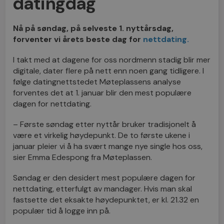
datingdag
Nå på søndag, på selveste 1. nyttårsdag,
forventer vi årets beste dag for
nettdating.
I takt med at dagene for oss nordmenn stadig blir mer
digitale, dater flere på nett enn noen gang tidligere. I
følge datingnettstedet Møteplassens analyse
forventes det at 1. januar blir den mest populære
dagen for nettdating.
– Første søndag etter nyttår bruker tradisjonelt å
være et virkelig høydepunkt. De to første ukene i
januar pleier vi å ha svært mange nye single hos oss,
sier Emma Edespong fra Møteplassen.
Søndag er den desidert mest populære dagen for
nettdating, etterfulgt av mandager. Hvis man skal
fastsette det eksakte høydepunktet, er kl. 21.32 en
populær tid å logge inn på.