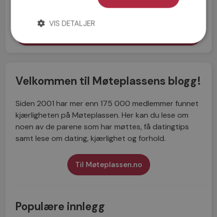
Jeg aksepterer
Personvernreglene
VIS DETALJER
Velkommen til Møteplassens blogg!
Siden 2001 har mer enn 175 000 medlemmer funnet
kjærligheten på Møteplassen. Her kan du lese om
noen av de parene som har møttes, få datingtips
samt lese om dating, kjærlighet og forhold.
Til Møteplassen.no
Populære innlegg