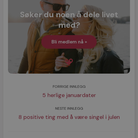
Søker du noen å dele livet
med?
Bli medlem nå »
FORRIGE INNLEGG
5 herlige januardater
NESTE INNLEGG
8 positive ting med å være singel i julen