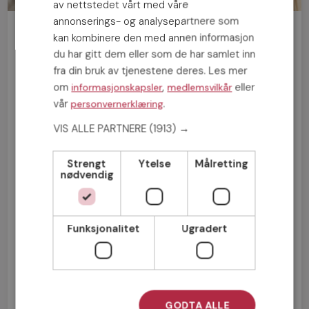
av nettstedet vårt med våre
annonserings- og analysepartnere som
Bli medlem gratis!
kan kombinere den med annen informasjon
du har gitt dem eller som de har samlet inn
fra din bruk av tjenestene deres. Les mer
Mann
Kvinne
om
,
eller
informasjonskapsler
medlemsvilkår
vår
.
personvernerklæring
VIS ALLE PARTNERE
(1913) →
Strengt
Ytelse
Målretting
nødvendig
Funksjonalitet
Ugradert
Jeg aksepterer
Medlemsvilkårene
GODTA ALLE