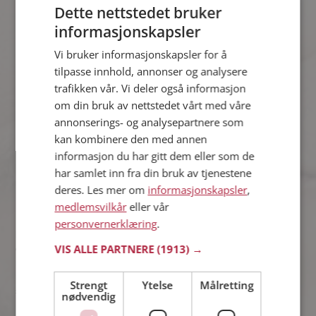
Dette nettstedet bruker
Slik kommer du igang med
informasjonskapsler
nettdating
Vi bruker informasjonskapsler for å
tilpasse innhold, annonser og analysere
Det viktigste når man starter med nettdating er å skape en
trafikken vår. Vi deler også informasjon
presentasjon av deg. Ved å fortelle om deg selv, og hva akkurat
om din bruk av nettstedet vårt med våre
du synes er viktig i et forhold, vekker du interessen hos andre
annonserings- og analysepartnere som
single. Det er bare du som setter grensene når det kommer til
nettdating.
kan kombinere den med annen
informasjon du har gitt dem eller som de
har samlet inn fra din bruk av tjenestene
Nettdating - det er her det starter!
deres. Les mer om
informasjonskapsler
,
medlemsvilkår
eller vår
Det er over 140 000 aktive
single på Møteplassen
, og iblant
personvernerklæring
.
kan det være vanskelig å vite hvem som deler dine interesser
VIS ALLE PARTNERE
(1913) →
og verdivurderinger. I vår matchningtest matcher vi din profil
med profilene til andre single. Deretter presenteres dine
matcher ut fra personlighet, verdivurderinger, interesser og
Strengt
Ytelse
Målretting
samliv. Alt for å finne din perfekte
match
.
nødvendig