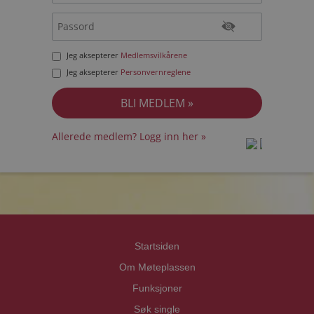
Jeg aksepterer
Medlemsvilkårene
Jeg aksepterer
Personvernreglene
Allerede medlem? Logg inn her »
prot
prot
Priva
Priva
Startsiden
Om Møteplassen
Funksjoner
Søk single