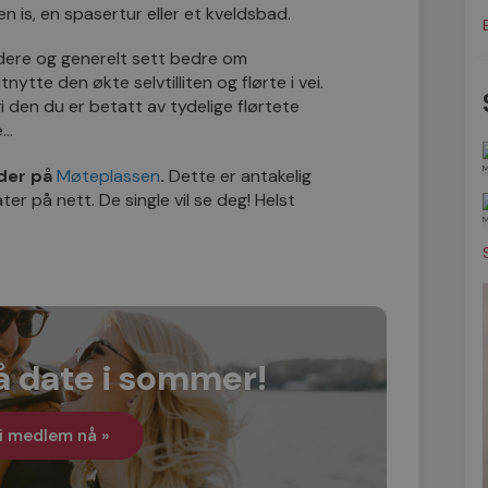
en is, en spasertur eller et kveldsbad.
dere og generelt sett bedre om
tte den økte selvtilliten og flørte i vei.
gi den du er betatt av tydelige flørtete
e…
der på
Møteplassen
.
Dette er antakelig
er på nett. De single vil se deg! Helst
å date i sommer!
i medlem nå »