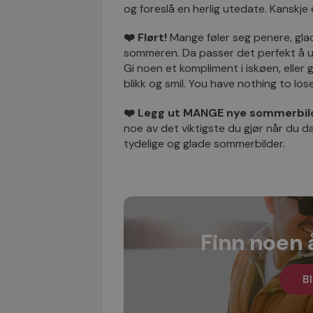
og foreslå en herlig utedate. Kanskje 
❤️ Flørt!
Mange føler seg penere, gla
sommeren. Da passer det perfekt å utny
Gi noen et kompliment i iskøen, eller 
blikk og smil. You have nothing to los
❤️ Legg ut MANGE nye sommerbil
noe av det viktigste du gjør når du dat
tydelige og glade sommerbilder.
Finn noen 
Bl