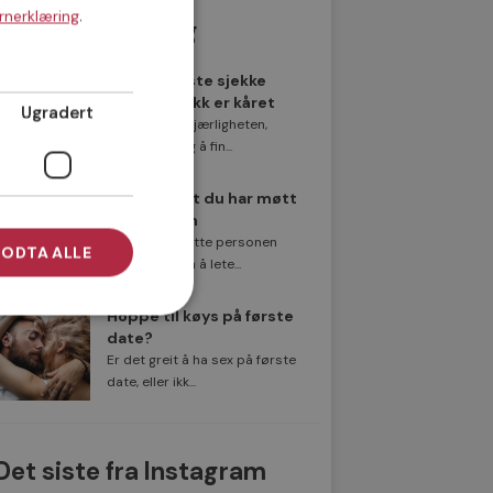
.
rnerklæring
Populære innlegg
Norges beste sjekke
sjekkereplikk er kåret
Ugradert
På jakt etter kjærligheten,
men vanskelig å fin...
8 tegn på at du har møtt
rett person
Å finne den rette personen
ODTA ALLE
kan føles som å lete...
Hoppe til køys på første
date?
Er det greit å ha sex på første
date, eller ikk...
Det siste fra Instagram