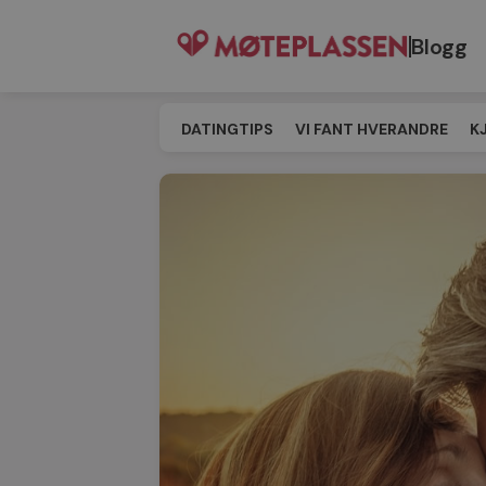
Blogg
DATINGTIPS
VI FANT HVERANDRE
K
SINGELEVENT
MATCHING
TIL MØT