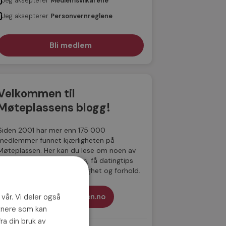
Jeg aksepterer
Medlemsvilkårene
Jeg aksepterer
Personvernreglene
Velkommen til
Møteplassens blogg!
Siden 2001 har mer enn 175 000
medlemmer funnet kjærligheten på
Møteplassen. Her kan du lese om noen av
de parene som har møttes, få datingtips
samt lese om dating, kjærlighet og forhold.
Til Møteplassen.no
 vår. Vi deler også
tnere som kan
ra din bruk av