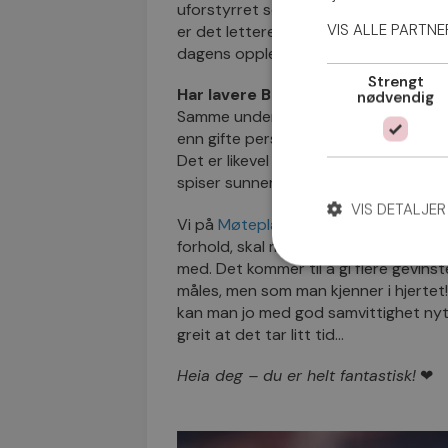
uforstyrret søvn. Når ingen andre snur
VIS ALLE PARTN
er det lettere å få de uforstyrrede 
dagens opplevelser.
Strengt
Har lavere BMI
nødvendig
Samme undersøkelse viser til og med 
enn gifte personer. Dette med samboer
Det er likevel litt overraskende at s
spiser sunnere – i hvertfall menn.
VIS DETALJER
Vi på
Møteplassen
er overbevist om a
forhold, skal man følge hjertet sitt, 
med. Det kommer til å gi flere gevinst
måles, men som man kjenner i hjerte
kan man jo med god samvittighet nyte
greit at det tar litt tid…
Heia deg – du er helt fantastisk!
❤