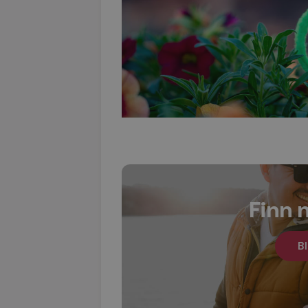
Finn 
Bl