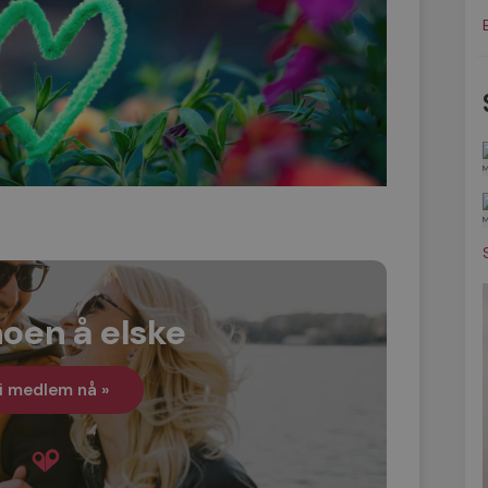
noen å elske
i medlem nå »