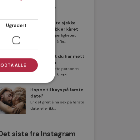
Populære innlegg
Norges beste sjekke
Ugradert
sjekkereplikk er kåret
På jakt etter kjærligheten,
men vanskelig å fin...
8 tegn på at du har møtt
rett person
ODTA ALLE
Å finne den rette personen
kan føles som å lete...
Hoppe til køys på første
date?
Er det greit å ha sex på første
date, eller ikk...
Det siste fra Instagram