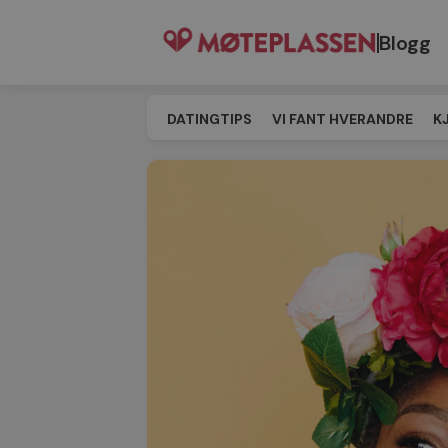
Blogg
DATINGTIPS
VI FANT HVERANDRE
K
SINGELEVENT
MATCHING
TIL MØT