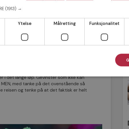
 seg i sengen, snorker eller prater i søvne,
ERE
(1913) →
timene der kroppen kan hente seg inn etter
Ytelse
Målretting
Funksjonalitet
at single har en lavere gjennomsnitts-BMI
kilo er dermed ikke tatt helt ut av luften.
amme undersøkelser også viser at gifte par
G
t hvis man virkelig lengter etter et
være aktiv og prøve å finne noen å dele livet
er i det lange løp. Gevinster som ikke kan
t! MEN, med tanke på det ovenstående så
 reisen og tenke på at det faktisk er helt