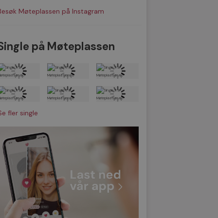
Besøk Møteplassen på Instagram
Single på Møteplassen
Se fler single