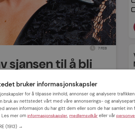
7 FEB
v sjansen til å bli
enko til Portugal!
tedet bruker informasjonskapsler
gor Filipenko blir med Møteplassen til
jonskapsler for å tilpasse innhold, annonser og analysere trafikken
 en uke på å lære bort sine beste
in bruk av nettstedet vårt med våre annonserings- og analysepar
treningsreiser vokser, og for fjerde år på
 annen informasjon du har gitt dem eller som de har samlet inn f
reise til Portugal. I tillegg til løpetrening
s. Les mer om
,
eller vår
informasjonskapsler
medlemsvilkår
personve
udert i treningen. I år vil Skal vi danse-
ERE
(1913) →
ansson fra svenske Let’s Dance bli med ned